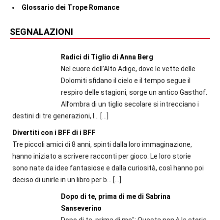
Glossario dei Trope Romance
SEGNALAZIONI
Radici di Tiglio di Anna Berg
Nel cuore dell’Alto Adige, dove le vette delle
Dolomiti sfidano il cielo e il tempo segue il
respiro delle stagioni, sorge un antico Gasthof.
All’ombra di un tiglio secolare si intrecciano i
destini di tre generazioni, l...
[…]
Divertiti con i BFF di i BFF
Tre piccoli amici di 8 anni, spinti dalla loro immaginazione,
hanno iniziato a scrivere racconti per gioco. Le loro storie
sono nate da idee fantasiose e dalla curiosità, così hanno poi
deciso di unirle in un libro per b...
[…]
Dopo di te, prima di me di Sabrina
Sanseverino
Dopo di te, prima di me": Questa non è la storia