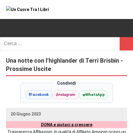
Vai
al
Un
blog
contenuto
di
Cuore
romanzi
romance
Tra
Ricerca
e
Cerc
per:
I
non
solo.
Una notte con l’highlander di Terri Brisbin -
Libri
Recensioni,
Prossime Uscite
anteprime,
cover
Condividi
reveal,
f
i
w
Facebook
Instagram
WhatsApp
prossime
uscite
editoriali
20 Giugno 2023
delle
uctil_user
Nessun
maggiori
DONA e aiutaci a crescere
commento
autrici
Trasparenza Affiliazioni: In qualità di Affiliato Amazon ricevo un