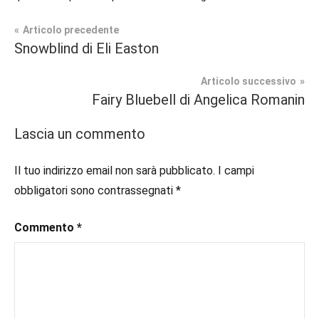
Navigazione
Articolo precedente
Tag
Snowblind di Eli Easton
Prossime
#blog
,
articoli
Uscite
#blogger
,
Articolo successivo
#bloggerlife
,
Fairy Bluebell di Angelica Romanin
Romance
#book
,
Storico
#booklover
,
Lascia un commento
#consigliodilettura
,
#ebook
,
Il tuo indirizzo email non sarà pubblicato.
I campi
#historicalromance
,
obbligatori sono contrassegnati
*
#historicalromancebook
,
#inlibreria
,
Commento
*
#inspiration
,
#instalibri
,
#ioleggo
,
#italianblogger
,
#kindle
,
#leggerechepassione
,