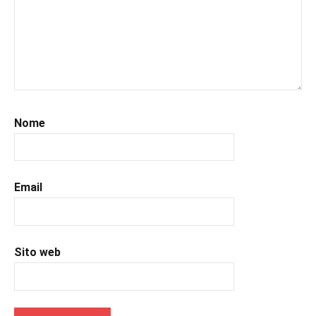
#leggerelibri
,
#leggerepervivere
,
#leggeresempre
,
#leggo
,
#libri
,
#libriconsigli
,
#prossimeuscite
,
Nome
#prossimeuscitelibri
,
#romanzostorico
,
#uncuoretrailibri
Email
Sito web