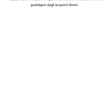
italiane
guadagno dagli acquisti idonei.
e
straniere.