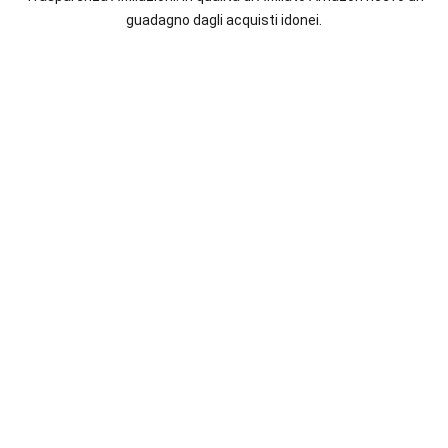
italiane
guadagno dagli acquisti idonei.
e
straniere.