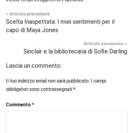
Navigazione
Articolo precedente
Tag
Scelta Inaspettata: I miei sentimenti per il
Prossime
#blog
,
articoli
capo di Maya Jones
Uscite
#blogger
,
#bloggerlife
,
Articolo successivo
Fantasy
#book
,
Sinclair e la bibliotecaria di Sofie Darling
#booklover
,
#consigliodilettura
,
Lascia un commento
#ebook
,
#inlibreria
,
Il tuo indirizzo email non sarà pubblicato.
I campi
#inspiration
,
obbligatori sono contrassegnati
*
#instalibri
,
#ioleggo
,
Commento
*
#italianblogger
,
#kindle
,
#leggerechepassione
,
#leggerelibri
,