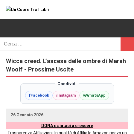
Vai
al
Un
blog
contenuto
di
Cuore
romanzi
romance
Tra
Ricerca
e
Cerc
per:
I
non
solo.
Wicca creed. L’ascesa delle ombre di Marah
Libri
Recensioni,
Woolf - Prossime Uscite
anteprime,
cover
Condividi
reveal,
f
i
w
Facebook
Instagram
WhatsApp
prossime
uscite
editoriali
26 Gennaio 2026
delle
uctil_user
Nessun
maggiori
DONA e aiutaci a crescere
commento
autrici
Trasparenza Affiliazioni: In qualità di Affiliato Amazon ricevo un