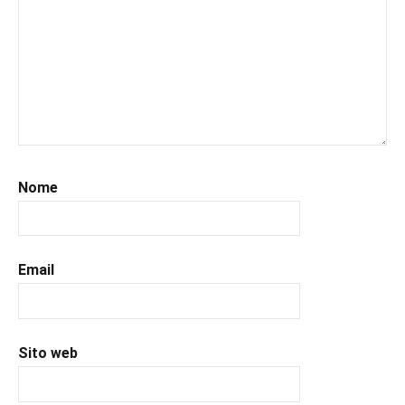
#leggerepervivere
,
#leggeresempre
,
#leggo
,
#libri
,
#libriconsigli
,
#libriromance
,
#prossimeuscite
,
#prossimeuscitelibri
,
#romance
,
Nome
#romantic
,
#romanzorosa
,
#uncuoretrailibri
Email
Sito web