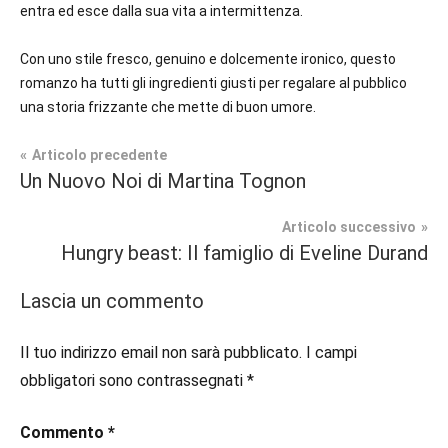
entra ed esce dalla sua vita a intermittenza.
Con uno stile fresco, genuino e dolcemente ironico, questo
romanzo ha tutti gli ingredienti giusti per regalare al pubblico
una storia frizzante che mette di buon umore.
Navigazione
Articolo precedente
Tag
Un Nuovo Noi di Martina Tognon
Prossime
#blog
,
articoli
Uscite
#blogger
,
Articolo successivo
#bloggerlife
,
Hungry beast: Il famiglio di Eveline Durand
Chick
#book
,
Lit
#booklover
,
Lascia un commento
#consigliodilettura
,
#ebook
,
Il tuo indirizzo email non sarà pubblicato.
I campi
#inlibreria
,
obbligatori sono contrassegnati
*
#inspiration
,
#instalibri
,
Commento
*
#ioleggo
,