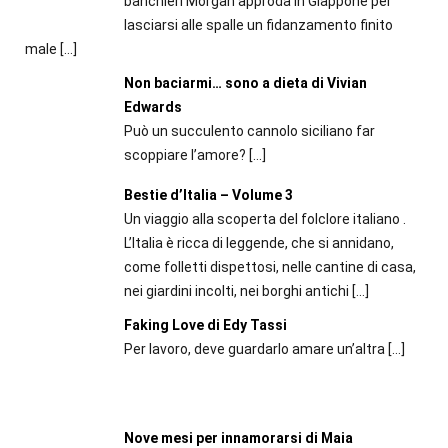
banchieri Morgan approda in Giappone per
lasciarsi alle spalle un fidanzamento finito
male
[…]
Non baciarmi… sono a dieta di Vivian
Edwards
Può un succulento cannolo siciliano far
scoppiare l’amore?
[…]
Bestie d’Italia – Volume 3
Un viaggio alla scoperta del folclore italiano .
L’Italia è ricca di leggende, che si annidano,
come folletti dispettosi, nelle cantine di casa,
nei giardini incolti, nei borghi antichi
[…]
Faking Love di Edy Tassi
Per lavoro, deve guardarlo amare un’altra
[…]
Nove mesi per innamorarsi di Maia