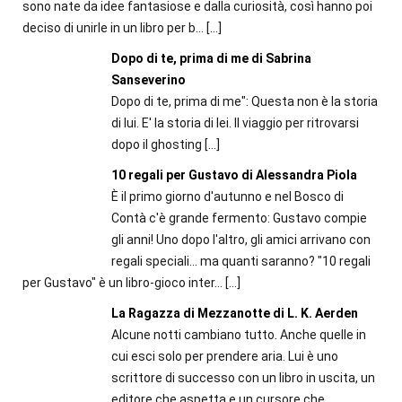
sono nate da idee fantasiose e dalla curiosità, così hanno poi
deciso di unirle in un libro per b...
[…]
Dopo di te, prima di me di Sabrina
Sanseverino
Dopo di te, prima di me": Questa non è la storia
di lui. E' la storia di lei. Il viaggio per ritrovarsi
dopo il ghosting
[…]
10 regali per Gustavo di Alessandra Piola
È il primo giorno d'autunno e nel Bosco di
Contà c'è grande fermento: Gustavo compie
gli anni! Uno dopo l'altro, gli amici arrivano con
regali speciali... ma quanti saranno? "10 regali
per Gustavo" è un libro-gioco inter...
[…]
La Ragazza di Mezzanotte di L. K. Aerden
Alcune notti cambiano tutto. Anche quelle in
cui esci solo per prendere aria. Lui è uno
scrittore di successo con un libro in uscita, un
editore che aspetta e un cursore che