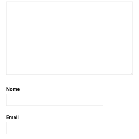
#italianblogger
,
#kindle
,
#leggerechepassione
,
#leggerelibri
,
#leggerepervivere
,
#leggeresempre
,
#leggo
,
#libri
,
#libriconsigli
,
#prossimeuscite
,
#prossimeuscitelibri
,
#uncuoretrailibri
,
Nome
chicklit
Email