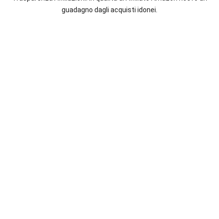
italiane
guadagno dagli acquisti idonei.
e
straniere.