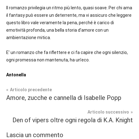
Il romanzo privilegia un ritmo più lento, quasi soave. Per chi ama
il fantasy può essere un deterrente, ma vi assicuro che leggere
questo libro vale veramente la pena, perché è carico di
emotività profonda, una bella storia d’amore con un
ambientazione mitica.
E’ un romanzo che fa riflettere e ci fa capire che ogni silenzio,
ogni promessa non mantenuta, ha un’eco.
Antonella
Navigazione
Articolo precedente
Tag
Amore, zucche e cannella di Isabelle Popp
Recensioni
#blog
,
articoli
#blogger
,
Articolo successivo
Fantasy
#bloggerlife
,
Den of vipers oltre ogni regola di K.A. Knight
#book
,
In
#booklover
,
Lascia un commento
secondo