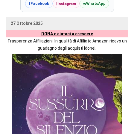
prossime
i
Instagram
f
w
Facebook
WhatsApp
uscite
editoriali
27 Ottobre 2025
delle
uctil_user
Nessun
maggiori
DONA e aiutaci a crescere
commento
autrici
Trasparenza Affiliazioni: In qualità di Affiliato Amazon ricevo un
italiane
guadagno dagli acquisti idonei.
e
straniere.