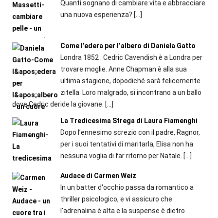
Quanti sognano di cambiare vita e abbracciare
una nuova esperienza?
[…]
Come l’edera per l’albero di Daniela Gatto
Londra 1852 . Cedric Cavendish è a Londra per
trovare moglie. Anne Chapman è alla sua
ultima stagione, dopodiché sarà felicemente
zitella. Loro malgrado, si incontrano a un ballo
dove Cedric deride la giovane.
[…]
La Tredicesima Strega di Laura Fiamenghi
Dopo l’ennesimo screzio con il padre, Ragnor,
per i suoi tentativi di maritarla, Elisa non ha
nessuna voglia di far ritorno per Natale.
[…]
Audace di Carmen Weiz
In un batter d'occhio passa da romantico a
thriller psicologico, e vi assicuro che
l'adrenalina è alta e la suspense è dietro