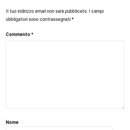
#consigliodilettura
,
piano
#ebook
,
Il tuo indirizzo email non sarà pubblicato.
I campi
#fantasy
,
obbligatori sono contrassegnati
*
#inlibreria
,
#inspiration
,
Commento
*
#instalibri
,
#ioleggo
,
#italianblogger
,
#kindle
,
#leggerechepassione
,
#leggerelibri
,
#leggerepervivere
,
#leggeresempre
,
#leggo
,
#libri
,
#libriconsigli
,
#recensioni
,
#recensionilibri
,
Nome
#uncuoretrailibri