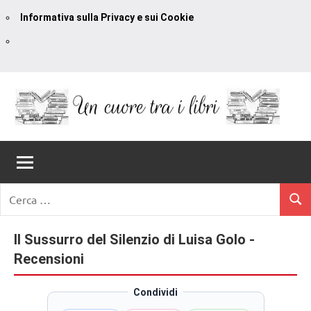
Informativa sulla Privacy e sui Cookie
Vai
al
contenuto
Un
blog
di
Cuore
romanzi
romance
Tra
Ricerca
e
Cerc
per:
I
non
solo.
Il Sussurro del Silenzio di Luisa Golo -
Libri
Recensioni,
Recensioni
anteprime,
cover
Condividi
reveal,