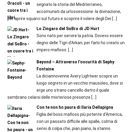
segnato la storia del Mediterraneo,
accomunati da un’ossessione: la divinazione,
per aprire squarci sul futuro e scoprire il volere degli Dei
[…]
Lo Zingaro del SoBro di JD Hurt
Sono nato per servire la patria. Dovevo essere
degno delle Tigri d’Arkan; per farlo ho creato un
impero mafioso.
[…]
Beyond – Attraverso l’oscurità di Sephy
Fontaine
La diciannovenne Avery Lightwer scopre un
luogo segreto in un vecchio mausoleo, dove si
erge uno strano cancello dietro il quale
sembrano celarsi delle misteriose presenze
[…]
Con te non ho paura di Ilaria Dellapigna
Figlia del boss mafioso più potente d'America,
con un passato difficile alle spalle, colma di
sensi di colpa che, pian piano, la stanno