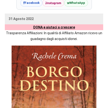
prossime
i
Instagram
f
w
Facebook
WhatsApp
uscite
editoriali
31 Agosto 2022
delle
uctil_user
Nessun
maggiori
DONA e aiutaci a crescere
commento
autrici
Trasparenza Affiliazioni: In qualità di Affiliato Amazon ricevo un
italiane
guadagno dagli acquisti idonei.
e
straniere.