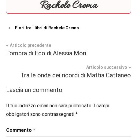
Rachele Crema
Fiori tra i libri di Rachele Crema
Navigazione
Articolo precedente
Tag
L’ombra di Edo di Alessia Mori
Contemporary
#blog
,
articoli
Romance
#blogger
,
Articolo successivo
#bloggerlife
,
Tra le onde dei ricordi di Mattia Cattaneo
In
#book
,
secondo
#booklover
,
Lascia un commento
piano
#consigliodilettura
,
#ebook
,
Il tuo indirizzo email non sarà pubblicato.
I campi
Recensioni
#inlibreria
,
obbligatori sono contrassegnati
*
#inspiration
,
#instalibri
,
Commento
*
#ioleggo
,