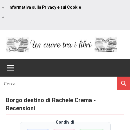
Informativa sulla Privacy e sui Cookie
Vai
al
contenuto
Un
blog
di
Cuore
romanzi
romance
Tra
Ricerca
e
Cerc
per:
I
non
solo.
Borgo destino di Rachele Crema -
Libri
Recensioni,
Recensioni
anteprime,
cover
Condividi
reveal,