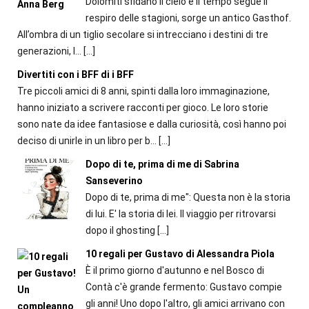
Dolomiti sfidano il cielo e il tempo segue il
respiro delle stagioni, sorge un antico Gasthof.
All’ombra di un tiglio secolare si intrecciano i destini di tre
generazioni, l...
[…]
Divertiti con i BFF di i BFF
Tre piccoli amici di 8 anni, spinti dalla loro immaginazione,
hanno iniziato a scrivere racconti per gioco. Le loro storie
sono nate da idee fantasiose e dalla curiosità, così hanno poi
deciso di unirle in un libro per b...
[…]
Dopo di te, prima di me di Sabrina
Sanseverino
Dopo di te, prima di me": Questa non è la storia
di lui. E' la storia di lei. Il viaggio per ritrovarsi
dopo il ghosting
[…]
10 regali per Gustavo di Alessandra Piola
È il primo giorno d'autunno e nel Bosco di
Contà c'è grande fermento: Gustavo compie
gli anni! Uno dopo l'altro, gli amici arrivano con