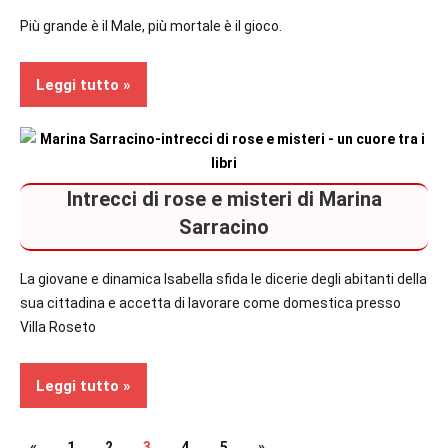
Suspense
Più grande è il Male, più mortale è il gioco.
Thriller
Leggi tutto
Recensioni
Intrecci di rose e misteri di Marina
Romance
Suspense
Sarracino
Thriller
La giovane e dinamica Isabella sfida le dicerie degli abitanti della
sua cittadina e accetta di lavorare come domestica presso
Villa Roseto
Leggi tutto
Articolo
Articolo
«
1
2
3
4
5
»