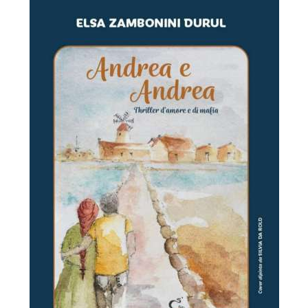
In
secondo
piano
Recensioni
Thriller