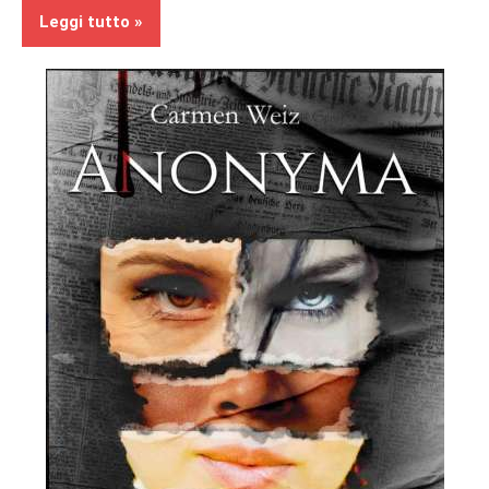
Leggi tutto
In
secondo
piano
Recensioni
Thriller