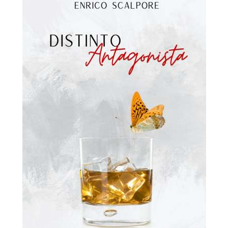
secondo
piano
Recensioni
Romance
Suspense
Thriller