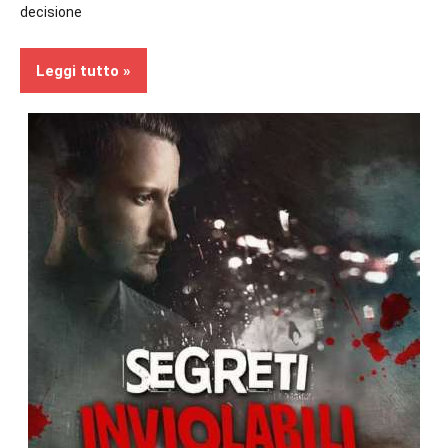
decisione
Leggi tutto
In
secondo
piano
Recensioni
Thriller