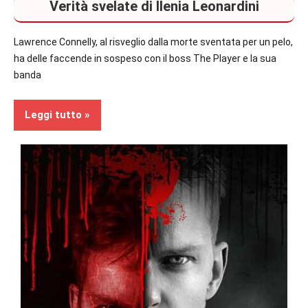
Verità svelate di Ilenia Leonardini
secondo
piano
Lawrence Connelly, al risveglio dalla morte sventata per un pelo,
Recensioni
ha delle faccende in sospeso con il boss The Player e la sua
banda
Thriller
Leggi tutto
In
secondo
piano
Recensioni
Thriller