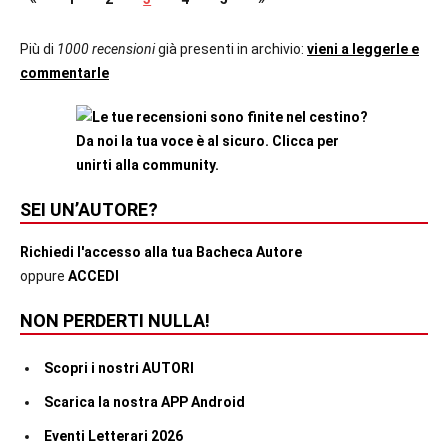
Paginazione
Recensioni
precedente
successivo
degli
Più di
1000 recensioni
già presenti in archivio:
vieni a leggerle e
Thriller
commentarle
articoli
SEI UN’AUTORE?
Richiedi l'accesso alla tua Bacheca Autore
oppure
ACCEDI
NON PERDERTI NULLA!
Scopri i nostri AUTORI
Scarica la nostra APP Android
Eventi Letterari 2026