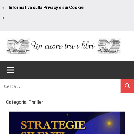
Informativa sulla Privacy e sui Cookie
Vai
al
contenuto
Un
blog
di
Cuore
romanzi
romance
Tra
Ricerca
e
Cerc
per:
I
non
solo.
Categoria:
Thriller
Libri
Recensioni,
anteprime,
cover
reveal,