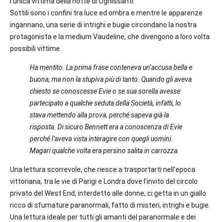
l’unica vittima della notte di Ognissanti.
Sottili sono i confini tra luce ed ombra e mentre le apparenze
ingannano, una serie di intrighi e bugie circondano la nostra
protagonista e la medium Vaudeline, che divengono a loro volta
possibili vittime.
Ha mentito. La prima frase conteneva un’accusa bella e
buona, ma non la stupiva più di tanto. Quando gli aveva
chiesto se conoscesse Evie o se sua sorella avesse
partecipato a qualche seduta della Società, infatti, lo
stava mettendo alla prova, perché sapeva già la
risposta. Di sicuro Bennett era a conoscenza di Evie
perché l’aveva vista interagire con quegli uomini.
Magari qualche volta era persino salita in carrozza.
Una lettura scorrevole, che riesce a trasportarti nell’epoca
vittoriana, tra le vie di Parigi e Londra dove l’invito del circolo
privato del West End, interdetto alle donne, ci getta in un giallo
ricco di sfumature paranormali, fatto di misteri, intrighi e bugie.
Una lettura ideale per tutti gli amanti del paranormale e dei