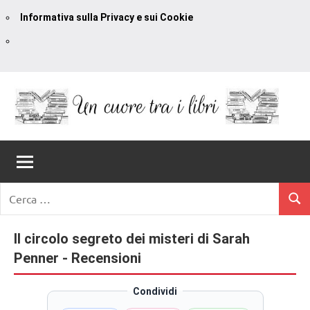
Informativa sulla Privacy e sui Cookie
Vai
al
contenuto
Un
blog
di
Cuore
romanzi
romance
Tra
Ricerca
e
Cerc
per:
I
non
solo.
Il circolo segreto dei misteri di Sarah
Libri
Recensioni,
Penner - Recensioni
anteprime,
cover
Condividi
reveal,