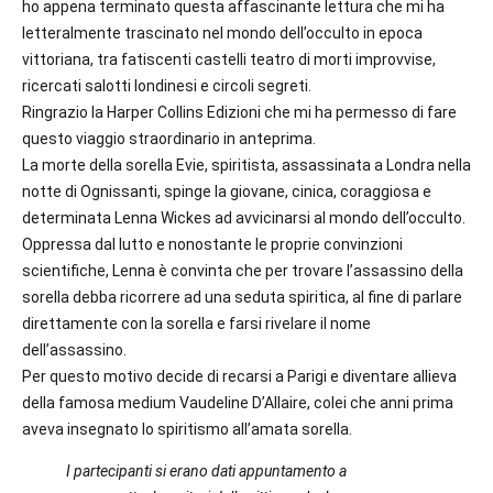
ho appena terminato questa affascinante lettura che mi ha
letteralmente trascinato nel mondo dell’occulto in epoca
vittoriana, tra fatiscenti castelli teatro di morti improvvise,
ricercati salotti londinesi e circoli segreti.
Ringrazio la Harper Collins Edizioni che mi ha permesso di fare
questo viaggio straordinario in anteprima.
La morte della sorella Evie, spiritista, assassinata a Londra nella
notte di Ognissanti, spinge la giovane, cinica, coraggiosa e
determinata Lenna Wickes ad avvicinarsi al mondo dell’occulto.
Oppressa dal lutto e nonostante le proprie convinzioni
scientifiche, Lenna è convinta che per trovare l’assassino della
sorella debba ricorrere ad una seduta spiritica, al fine di parlare
direttamente con la sorella e farsi rivelare il nome
dell’assassino.
Per questo motivo decide di recarsi a Parigi e diventare allieva
della famosa medium Vaudeline D’Allaire, colei che anni prima
aveva insegnato lo spiritismo all’amata sorella.
I partecipanti si erano dati appuntamento a