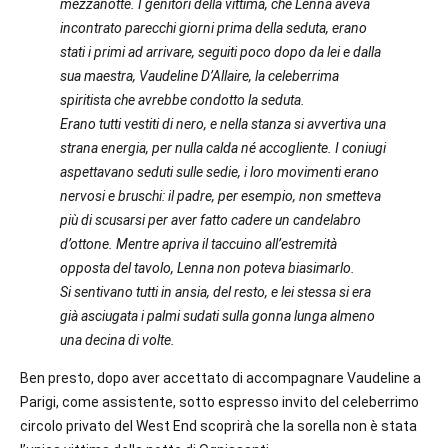
mezzanotte. I genitori della vittima, che Lenna aveva
incontrato parecchi giorni prima della seduta, erano
stati i primi ad arrivare, seguiti poco dopo da lei e dalla
sua maestra, Vaudeline D’Allaire, la celeberrima
spiritista che avrebbe condotto la seduta.
Erano tutti vestiti di nero, e nella stanza si avvertiva una
strana energia, per nulla calda né accogliente. I coniugi
aspettavano seduti sulle sedie, i loro movimenti erano
nervosi e bruschi: il padre, per esempio, non smetteva
più di scusarsi per aver fatto cadere un candelabro
d’ottone. Mentre apriva il taccuino all’estremità
opposta del tavolo, Lenna non poteva biasimarlo.
Si sentivano tutti in ansia, del resto, e lei stessa si era
già asciugata i palmi sudati sulla gonna lunga almeno
una decina di volte.
Ben presto, dopo aver accettato di accompagnare Vaudeline a
Parigi, come assistente, sotto espresso invito del celeberrimo
circolo privato del West End scoprirà che la sorella non è stata