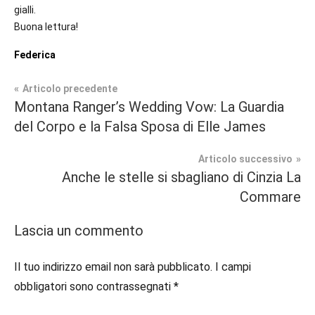
gialli.
Buona lettura!
Federica
Navigazione
Articolo precedente
Tag
Montana Ranger’s Wedding Vow: La Guardia
In
#blog
,
articoli
del Corpo e la Falsa Sposa di Elle James
secondo
#blogger
,
piano
#bloggerlife
,
Articolo successivo
#book
,
Anche le stelle si sbagliano di Cinzia La
Paranormal
#booklover
,
Commare
Romance
#consigliodilettura
,
#ebook
,
Lascia un commento
Recensioni
#inlibreria
,
#inspiration
,
Thriller
Il tuo indirizzo email non sarà pubblicato.
I campi
#instalibri
,
obbligatori sono contrassegnati
*
#ioleggo
,
#italianblogger
,