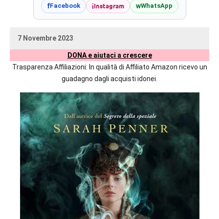
prossime
i
Instagram
f
w
Facebook
WhatsApp
uscite
editoriali
7 Novembre 2023
delle
uctil_user
Nessun
maggiori
DONA e aiutaci a crescere
commento
autrici
Trasparenza Affiliazioni: In qualità di Affiliato Amazon ricevo un
italiane
guadagno dagli acquisti idonei.
e
straniere.