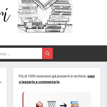
Un
blog
di
Cuore
romanzi
romance
e
Tra
non
rca
solo.
Cerca
I
Recensioni,
anteprime,
Libri
cover
Più di
1000 recensioni
già presenti in archivio:
vieni
reveal,
a leggerle e commentarle
prossime
uscite
editoriali
delle