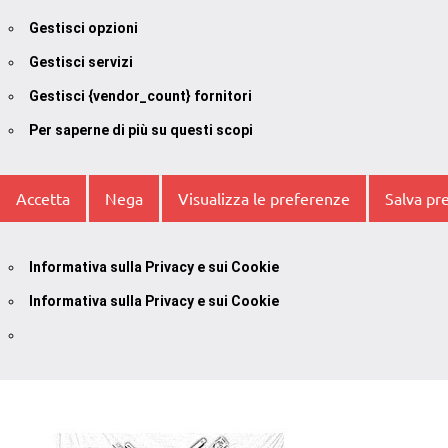
Gestisci opzioni
Gestisci servizi
Gestisci {vendor_count} fornitori
Per saperne di più su questi scopi
Accetta
Nega
Visualizza le preferenze
Salva pr
Informativa sulla Privacy e sui Cookie
Informativa sulla Privacy e sui Cookie
Vai
al
contenuto