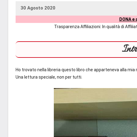
30 Agosto 2020
uctil_user
Nessun
DONA e a
commento
Trasparenza Affiliazioni: In qualità di Affi
Int
Ho trovato nella libreria questo libro che apparteneva alla m
Una lettura speciale, non per tutti.