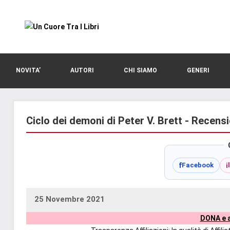
Vai
al
contenuto
blog
Un
di
romanzi
Cuore
NOVITA’
AUTORI
CHI SIAMO
GENERI
romance
e
Tra
non
solo.
Ciclo dei demoni di Peter V. Brett - Recensi
I
Recensioni,
anteprime,
Libri
cover
f
i
Facebook
reveal,
prossime
uscite
25 Novembre 2021
uctil_user
Nessun
editoriali
DONA e a
commento
delle