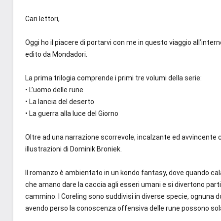
Cari lettori,
Oggi ho il piacere di portarvi con me in questo viaggio all’intern
edito da Mondadori.
La prima trilogia comprende i primi tre volumi della serie:
• L’uomo delle rune
• La lancia del deserto
• La guerra alla luce del Giorno
Oltre ad una narrazione scorrevole, incalzante ed avvincente 
illustrazioni di Dominik Broniek.
Il romanzo è ambientato in un kondo fantasy, dove quando cala
che amano dare la caccia agli esseri umani e si divertono parti
cammino. I Coreling sono suddivisi in diverse specie, ognuna dot
avendo perso la conoscenza offensiva delle rune possono sola