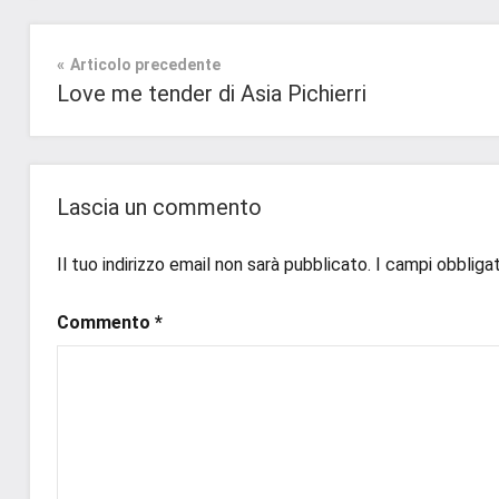
Tag
Fantasy
#blog
,
Navigazione
Articolo precedente
#blogger
,
Recensioni
Love me tender di Asia Pichierri
#bloggerlife
,
articoli
#book
,
#booklover
,
#consigliodilettura
,
Lascia un commento
#ebook
,
#fantasy
,
Il tuo indirizzo email non sarà pubblicato.
I campi obbliga
#inlibreria
,
#instalibri
,
Commento
*
#ioleggo
,
#italianblogger
,
#kindle
,
#leggerechepassione
,
#leggerelibri
,
#leggerepervivere
,