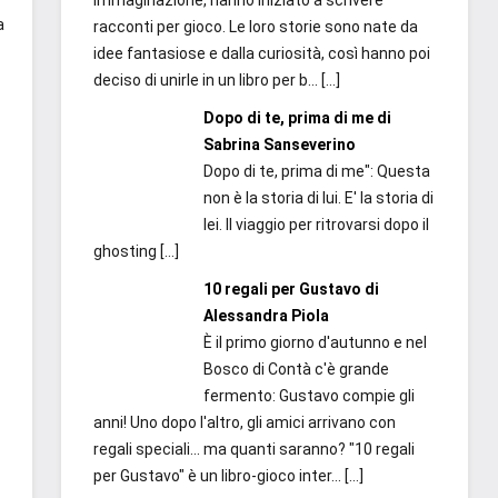
immaginazione, hanno iniziato a scrivere
a
racconti per gioco. Le loro storie sono nate da
idee fantasiose e dalla curiosità, così hanno poi
deciso di unirle in un libro per b...
[…]
Dopo di te, prima di me di
Sabrina Sanseverino
Dopo di te, prima di me": Questa
non è la storia di lui. E' la storia di
lei. Il viaggio per ritrovarsi dopo il
ghosting
[…]
10 regali per Gustavo di
Alessandra Piola
È il primo giorno d'autunno e nel
Bosco di Contà c'è grande
fermento: Gustavo compie gli
anni! Uno dopo l'altro, gli amici arrivano con
regali speciali... ma quanti saranno? "10 regali
per Gustavo" è un libro-gioco inter...
[…]