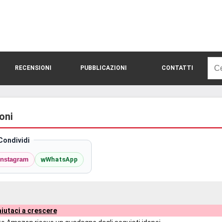
Rice
RECENSIONI
PUBBLICAZIONI
CONTATTI
per:
oni
Condividi
w
Instagram
WhatsApp
iutaci a crescere