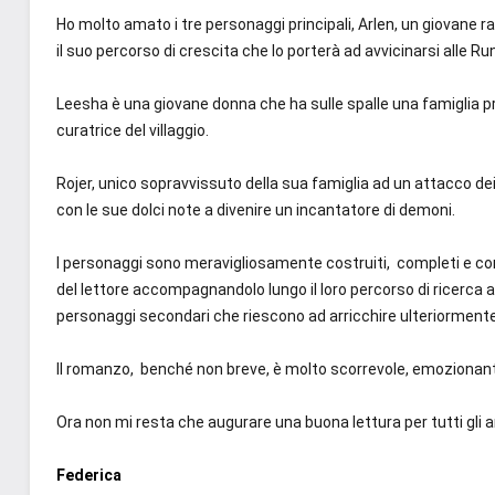
Ho molto amato i tre personaggi principali, Arlen, un giovane 
il suo percorso di crescita che lo porterà ad avvicinarsi alle Run
Leesha è una giovane donna che ha sulle spalle una famiglia pro
curatrice del villaggio.
Rojer, unico sopravvissuto della sua famiglia ad un attacco dei
con le sue dolci note a divenire un incantatore di demoni.
I personaggi sono meravigliosamente costruiti, completi e com
del lettore accompagnandolo lungo il loro percorso di ricerca a
personaggi secondari che riescono ad arricchire ulteriormente
Il romanzo, benché non breve, è molto scorrevole, emozionant
Ora non mi resta che augurare una buona lettura per tutti gli 
Federica