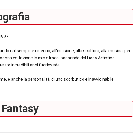
ografia
 1997.
ndo dal semplice disegno, all’incisione, alla scultura, alla musica, per
o senza esitazione la mia strada, passando dal Liceo Artistico
e tre incredibili anni fuoriesede.
me, e anche la personalità, di uno scorbutico e inavvicinabile
i Fantasy