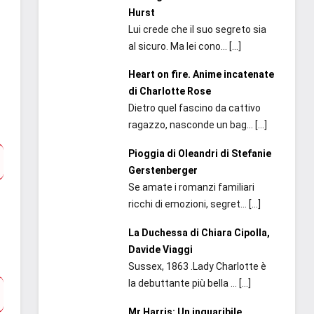
Hurst
Lui crede che il suo segreto sia
al sicuro. Ma lei cono...
[…]
Heart on fire. Anime incatenate
di Charlotte Rose
Dietro quel fascino da cattivo
ragazzo, nasconde un bag...
[…]
Pioggia di Oleandri di Stefanie
Gerstenberger
Se amate i romanzi familiari
ricchi di emozioni, segret...
[…]
La Duchessa di Chiara Cipolla,
Davide Viaggi
Sussex, 1863 .Lady Charlotte è
la debuttante più bella ...
[…]
Mr Harris: Un inguaribile