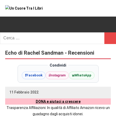
Vai
al
Un
blog
contenuto
di
Cuore
romanzi
romance
Tra
Ricerca
e
Cerc
per:
I
non
solo.
Echo di Rachel Sandman - Recensioni
Libri
Recensioni,
anteprime,
Condividi
cover
f
i
w
Facebook
Instagram
WhatsApp
reveal,
prossime
uscite
11 Febbraio 2022
editoriali
uctil_user
Nessun
delle
DONA e aiutaci a crescere
commento
maggiori
Trasparenza Affiliazioni: In qualità di Affiliato Amazon ricevo un
autrici
guadagno dagli acquisti idonei.