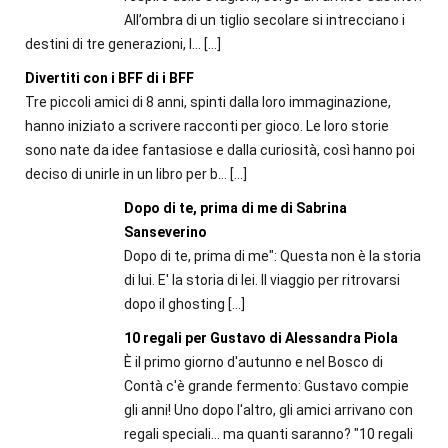
All’ombra di un tiglio secolare si intrecciano i
destini di tre generazioni, l...
[…]
Divertiti con i BFF di i BFF
Tre piccoli amici di 8 anni, spinti dalla loro immaginazione,
hanno iniziato a scrivere racconti per gioco. Le loro storie
sono nate da idee fantasiose e dalla curiosità, così hanno poi
deciso di unirle in un libro per b...
[…]
Dopo di te, prima di me di Sabrina
Sanseverino
Dopo di te, prima di me": Questa non è la storia
di lui. E' la storia di lei. Il viaggio per ritrovarsi
dopo il ghosting
[…]
10 regali per Gustavo di Alessandra Piola
È il primo giorno d'autunno e nel Bosco di
Contà c'è grande fermento: Gustavo compie
gli anni! Uno dopo l'altro, gli amici arrivano con
regali speciali... ma quanti saranno? "10 regali