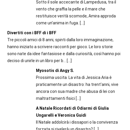
Sotto il sole accecante di Lampedusa, tra il
vento che graffia la pelle e il mare che
restituisce verità scomode, Amira approda
come un’anima in fuga.
[…]
Divertiti con i BFF di i BFF
Tre piccoli amici di 8 anni, spinti dalla loro immaginazione,
hanno iniziato a scrivere racconti per gioco. Le loro storie
sono nate da idee fantasiose e dalla curiosità, così hanno poi
deciso di unirle in un libro per b...
[…]
Myosotis di Angy S.
Prossima uscita. La vita di Jessica Aria è
praticamente un disastro: ha trent'anni, vive
ancora con sua madre che abusa di lei con
maltrattamenti fisici
[…]
A Natale Ricordati di Odiarmi di Giulia
Ungarelli e Veronica Guidi
Il Natale addolcirà i dissapori o la convivenza
forzata si rivelerà un disastro?
[…]