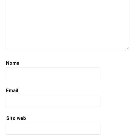
#leggerepervivere
,
#leggeresempre
,
#leggo
,
#libri
,
#libriconsigliati
,
#libridaleggere
,
#recensioni
,
#recensionilibri
,
#romance
,
Nome
#romantic
,
#uncuoretrailibri
Email
Sito web