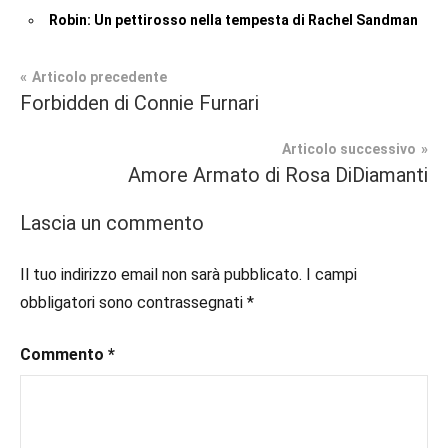
Robin: Un pettirosso nella tempesta di Rachel Sandman
Navigazione
Articolo precedente
Tag
Forbidden di Connie Furnari
Contemporary
#blog
,
articoli
Romance
#blogger
,
Articolo successivo
#bloggerlife
,
Amore Armato di Rosa DiDiamanti
Recensioni
#book
,
#booklover
,
Lascia un commento
#consigliodilettura
,
#ebook
,
Il tuo indirizzo email non sarà pubblicato.
I campi
#inlibreria
,
obbligatori sono contrassegnati
*
#instalibri
,
#ioleggo
,
Commento
*
#italianblogger
,
#kindle
,
#leggerechepassione
,
#leggerelibri
,