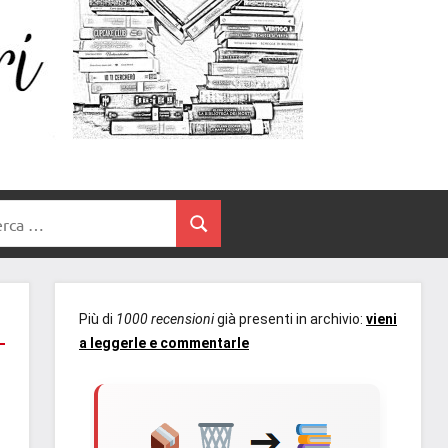
Un
blog
di
Cuore
romanzi
romance
e
Tra
non
rca
solo.
Cerca
I
Recensioni,
anteprime,
Libri
cover
Più di
1000 recensioni
già presenti in archivio:
vieni
reveal,
a leggerle e commentarle
prossime
uscite
editoriali
delle