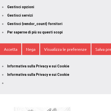
Gestisci opzioni
Gestisci servizi
Gestisci {vendor_count} fornitori
Per saperne di più su questi scopi
Accetta
Nega
Visualizza le preferenze
Salva pr
Informativa sulla Privacy e sui Cookie
Informativa sulla Privacy e sui Cookie
Vai
al
contenuto