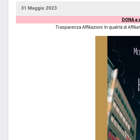
31 Maggio 2023
uctil_user
Nessun
DONA e a
commento
Trasparenza Affiliazioni: In qualità di Affi