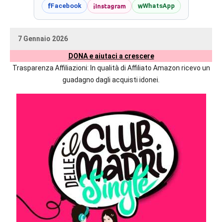
prossime
i
Instagram
f
w
Facebook
WhatsApp
uscite
editoriali
7 Gennaio 2026
delle
uctil_user
Nessun
maggiori
DONA e aiutaci a crescere
commento
autrici
Trasparenza Affiliazioni: In qualità di Affiliato Amazon ricevo un
italiane
guadagno dagli acquisti idonei.
e
straniere.