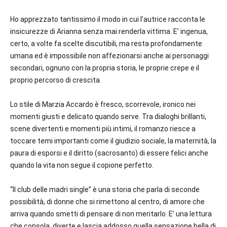
Ho apprezzato tantissimo il modo in cui l’autrice racconta le
insicurezze di Arianna senza mai renderla vittima. E’ ingenua,
certo, a volte fa scelte discutibili, ma resta profondamente
umana ed è impossibile non affezionarsi anche ai personaggi
secondari, ognuno con la propria storia, le proprie crepe e il
proprio percorso di crescita.
Lo stile di Marzia Accardo è fresco, scorrevole, ironico nei
momenti giusti e delicato quando serve. Tra dialoghi brillanti,
scene divertenti e momenti più intimi, il romanzo riesce a
toccare temi importanti come il giudizio sociale, la maternità, la
paura di esporsi e il diritto (sacrosanto) di essere felici anche
quando la vita non segue il copione perfetto.
“Il club delle madri single” è una storia che parla di seconde
possibilità, di donne che si rimettono al centro, di amore che
arriva quando smetti di pensare di non meritarlo. E’ una lettura
che consola, diverte e lascia addosso quella sensazione bella di