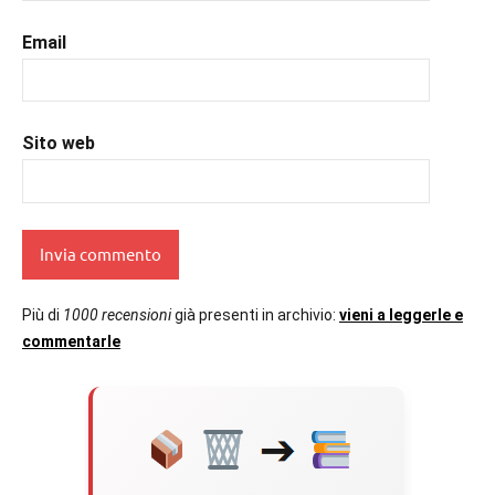
#romanzorosa
,
#uncuoretrailibri
Email
Sito web
Più di
1000 recensioni
già presenti in archivio:
vieni a leggerle e
commentarle