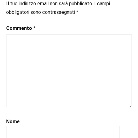
#ebook
,
Il tuo indirizzo email non sarà pubblicato.
I campi
piano
#inlibreria
,
obbligatori sono contrassegnati
*
#inspiration
,
#instalibri
,
Commento
*
#ioleggo
,
#italianblogger
,
#kindle
,
#leggerechepassione
,
#leggerelibri
,
#leggerepervivere
,
#leggeresempre
,
#leggo
,
#libri
,
#libriconsigli
,
#libriromance
,
#recensioni
,
#recensionilibri
,
Nome
#romance
,
#romantic
,