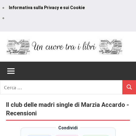
Informativa sulla Privacy e sui Cookie
Vai
al
contenuto
Un
blog
di
Cuore
romanzi
romance
Tra
Ricerca
e
Cerc
per:
I
non
solo.
Il club delle madri single di Marzia Accardo -
Libri
Recensioni,
Recensioni
anteprime,
cover
Condividi
reveal,