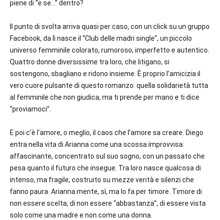
piene di “e se…” dentro?
Il punto di svolta arriva quasi per caso, con un click su un gruppo
Facebook, da lì nasce il “Club delle madri single”, un piccolo
universo femminile colorato, rumoroso, imperfetto e autentico.
Quattro donne diversissime tra loro, che litigano, si
sostengono, sbagliano e ridono insieme. È proprio l’amicizia il
vero cuore pulsante di questo romanzo: quella solidarietà tutta
al femminile che non giudica, ma ti prende per mano e ti dice
“proviamoci”.
E poi c’è l’amore, o meglio, il caos che l’amore sa creare. Diego
entra nella vita di Arianna come una scossa improvvisa:
affascinante, concentrato sul suo sogno, con un passato che
pesa quanto il futuro che insegue. Tra loro nasce qualcosa di
intenso, ma fragile, costruito su mezze verità e silenzi che
fanno paura. Arianna mente, sì, ma lo fa per timore. Timore di
non essere scelta, di non essere “abbastanza”, di essere vista
solo come una madre e non come una donna.