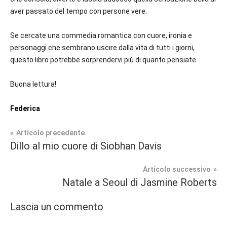
aver passato del tempo con persone vere.
Se cercate una commedia romantica con cuore, ironia e
personaggi che sembrano uscire dalla vita di tutti i giorni,
questo libro potrebbe sorprendervi più di quanto pensiate.
Buona lettura!
Federica
Navigazione
Articolo precedente
Tag
Dillo al mio cuore di Siobhan Davis
Recensioni
#blog
,
articoli
#blogger
,
Articolo successivo
Contemporary
#bloggerlife
,
Natale a Seoul di Jasmine Roberts
Romance
#book
,
#booklover
,
Lascia un commento
In
#consigliodilettura
,
secondo