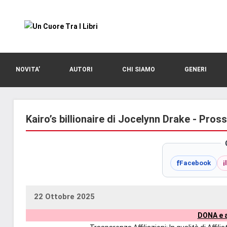
Vai
al
contenuto
blog
Un
di
romanzi
Cuore
NOVITA’
AUTORI
CHI SIAMO
GENERI
romance
e
Tra
non
solo.
Kairo’s billionaire di Jocelynn Drake - Pros
I
Recensioni,
anteprime,
Libri
cover
f
i
Facebook
reveal,
prossime
uscite
22 Ottobre 2025
uctil_user
Nessun
editoriali
DONA e a
commento
delle