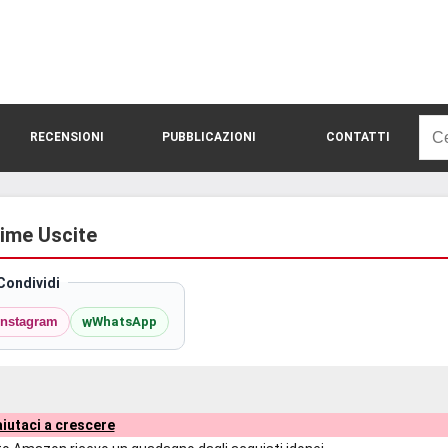
Rice
RECENSIONI
PUBBLICAZIONI
CONTATTI
per:
sime Uscite
Condividi
w
Instagram
WhatsApp
iutaci a crescere