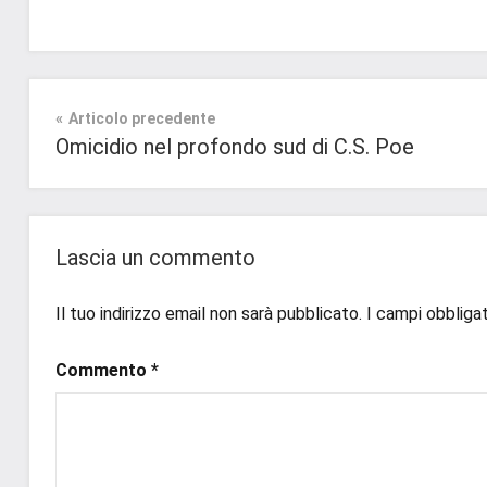
Tag
Contemporary
#blog
,
Romance
Navigazione
Articolo precedente
#blogger
,
Omicidio nel profondo sud di C.S. Poe
#bloggerlife
,
Prossime
articoli
#book
,
Uscite
#booklover
,
#consigliodilettura
,
Lascia un commento
#ebook
,
#inlibreria
,
Il tuo indirizzo email non sarà pubblicato.
I campi obbliga
#inspiration
,
#instalibri
,
Commento
*
#ioleggo
,
#italianblogger
,
#kindle
,
#leggerechepassione
,