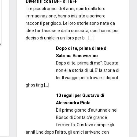
Divertiti con i BFF di i BFF
Tre piccoli amici di 8 anni, spinti dalla loro
immaginazione, hanno iniziato a scrivere
racconti per gioco. Le loro storie sono nate da
idee fantasiose e dalla curiosità, così hanno poi
deciso di unirle in un libro per b...
[…]
Dopo di te, prima di me di
Sabrina Sanseverino
Dopo di te, prima di me": Questa
non è la storia di lui. E' la storia di
lei. Il viaggio per ritrovarsi dopo il
ghosting
[…]
10 regali per Gustavo di
Alessandra Piola
È il primo giorno d'autunno e nel
Bosco di Contà c'è grande
fermento: Gustavo compie gli
anni! Uno dopo l'altro, gli amici arrivano con