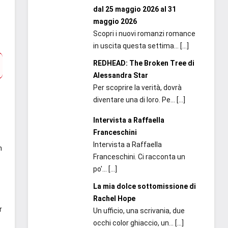
dal 25 maggio 2026 al 31
maggio 2026
Scopri i nuovi romanzi romance
in uscita questa settima...
[…]
REDHEAD: The Broken Tree di
Alessandra Star
Per scoprire la verità, dovrà
diventare una di loro. Pe...
[…]
Intervista a Raffaella
Franceschini
Intervista a Raffaella
n
Franceschini. Ci racconta un
po'...
[…]
La mia dolce sottomissione di
Rachel Hope
r
Un ufficio, una scrivania, due
occhi color ghiaccio, un...
[…]