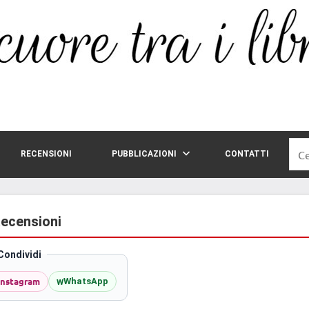
Rice
RECENSIONI
PUBBLICAZIONI
CONTATTI
per:
 Recensioni
Condividi
Instagram
w
WhatsApp