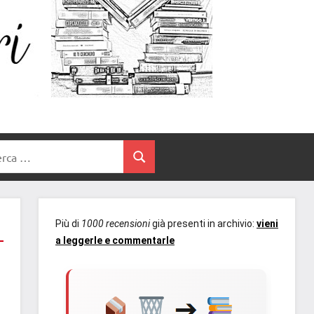
Un
blog
di
Cuore
romanzi
romance
e
Tra
non
rca
solo.
Cerca
I
Recensioni,
anteprime,
Libri
cover
Più di
1000 recensioni
già presenti in archivio:
vieni
reveal,
a leggerle e commentarle
prossime
uscite
editoriali
delle