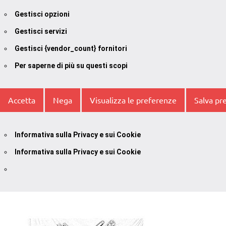
Gestisci opzioni
Gestisci servizi
Gestisci {vendor_count} fornitori
Per saperne di più su questi scopi
Accetta
Nega
Visualizza le preferenze
Salva pr
Informativa sulla Privacy e sui Cookie
Informativa sulla Privacy e sui Cookie
Vai
al
contenuto