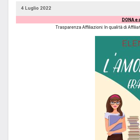
4 Luglio 2022
uctil_user
Nessun
DONA e a
commento
Trasparenza Affiliazioni: In qualità di Affi