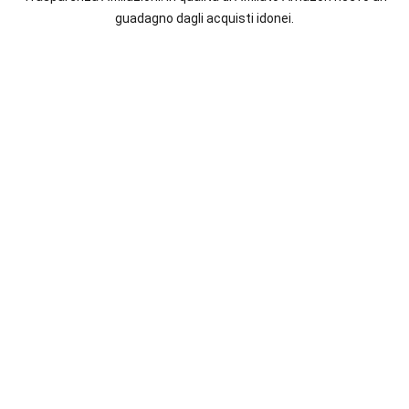
italiane
guadagno dagli acquisti idonei.
e
straniere.