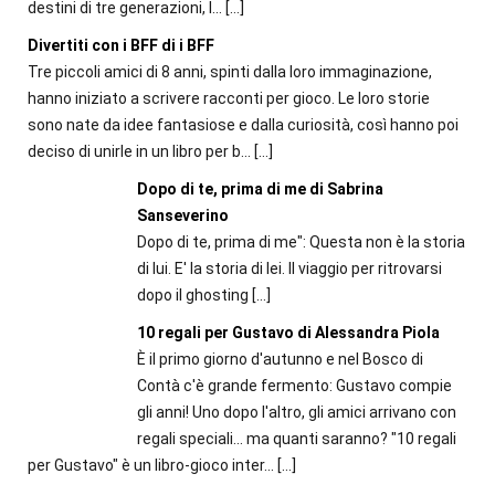
destini di tre generazioni, l...
[…]
Divertiti con i BFF di i BFF
Tre piccoli amici di 8 anni, spinti dalla loro immaginazione,
hanno iniziato a scrivere racconti per gioco. Le loro storie
sono nate da idee fantasiose e dalla curiosità, così hanno poi
deciso di unirle in un libro per b...
[…]
Dopo di te, prima di me di Sabrina
Sanseverino
Dopo di te, prima di me": Questa non è la storia
di lui. E' la storia di lei. Il viaggio per ritrovarsi
dopo il ghosting
[…]
10 regali per Gustavo di Alessandra Piola
È il primo giorno d'autunno e nel Bosco di
Contà c'è grande fermento: Gustavo compie
gli anni! Uno dopo l'altro, gli amici arrivano con
regali speciali... ma quanti saranno? "10 regali
per Gustavo" è un libro-gioco inter...
[…]