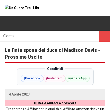
Vai
al
Un
blog
contenuto
di
Cuore
romanzi
romance
Tra
Ricerca
e
Cerc
per:
I
non
solo.
La finta sposa del duca di Madison Davis -
Libri
Recensioni,
Prossime Uscite
anteprime,
cover
Condividi
reveal,
f
i
w
Facebook
Instagram
WhatsApp
prossime
uscite
editoriali
4 Aprile 2023
delle
uctil_user
Nessun
maggiori
DONA e aiutaci a crescere
commento
autrici
Trasparenza Affiliazioni: In qualità di Affiliato Amazon ricevo un