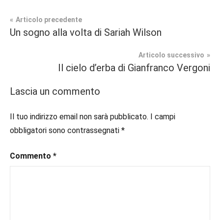
Navigazione
Articolo precedente
Tag
Un sogno alla volta di Sariah Wilson
Prossime
#blog
,
articoli
Uscite
#blogger
,
Articolo successivo
#bloggerlife
,
Il cielo d’erba di Gianfranco Vergoni
Romance
#book
,
Storico
#booklover
,
Lascia un commento
#consigliodilettura
,
#ebook
,
Il tuo indirizzo email non sarà pubblicato.
I campi
#historicalromance
,
obbligatori sono contrassegnati
*
#historicalromancebook
,
#inlibreria
,
Commento
*
#inspiration
,
#instalibri
,
#ioleggo
,
#italianblogger
,
#kindle
,
#leggerechepassione
,