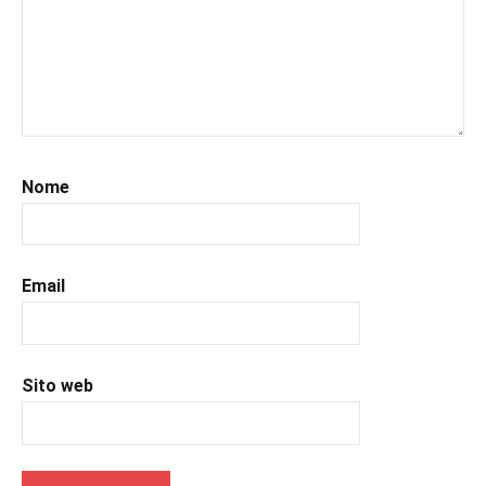
#leggerelibri
,
#leggerepervivere
,
#leggeresempre
,
#leggo
,
#libri
,
#libriconsigli
,
#prossimeuscite
,
Nome
#prossimeuscitelibri
,
#romanzostorico
,
#uncuoretrailibri
Email
Sito web