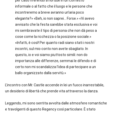
per caso riferendo a noi due in un contesto
informale o al fatto che il luogo e le persone che
incontreremo a breve avranno un’aria poco
elegante?» «Beh, io non saprei… Forse.» «Vi avevo
avvisato che la festa sarebbe stata esclusiva e voi
mi sembravate il tipo di persona che non dà peso a
cose come la ricchezza o la posizione sociale.»
«Infatti, è così! Per quanto radi siano stati i nostri
incontri, sul mio conto non avete sbagliato. In
questo, io e voi siamo piuttosto simili: non do
importanza alle differenze, semmai le difendo e di
certo non mi scandalizza l’idea di partecipare a un
ballo organizzato dalla servitù.»
L’incontro con Mr. Castle accende in lei un fuoco inarrestabile,
un desiderio di libertà che prende vita attraverso la danza.
Leggendo, mi sono sentita avvolta dalle atmosfere romantiche
e travolgenti di questo Regency così particolare. È stato