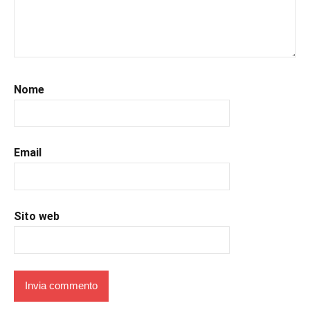
#leggerepervivere
,
#leggeresempre
,
#leggo
,
#libri
,
#libriconsigli
,
#recensioni
,
Nome
#recensionilibri
,
#uncuoretrailibri
Email
Sito web