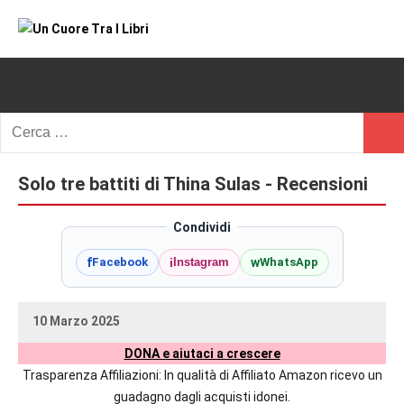
Vai
al
Un
blog
contenuto
di
Cuore
romanzi
romance
Tra
Ricerca
e
Cerc
per:
I
non
solo.
Solo tre battiti di Thina Sulas - Recensioni
Libri
Recensioni,
anteprime,
Condividi
cover
f
i
w
Facebook
Instagram
WhatsApp
reveal,
prossime
uscite
10 Marzo 2025
editoriali
uctil_user
Nessun
delle
DONA e aiutaci a crescere
commento
maggiori
Trasparenza Affiliazioni: In qualità di Affiliato Amazon ricevo un
autrici
guadagno dagli acquisti idonei.