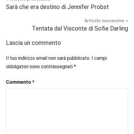
Navigazione
Tag
Sarà che era destino di Jennifer Probst
Recensioni
#blog
,
articoli
#blogger
,
Articolo successivo
In
#bloggerlife
,
Tentata dal Visconte di Sofie Darling
secondo
#book
,
piano
#booklover
,
Lascia un commento
#consigliodilettura
,
Regency
#ebook
,
Il tuo indirizzo email non sarà pubblicato.
I campi
Romance
#historicalromance
,
obbligatori sono contrassegnati
*
#historicalromancebook
,
#inlibreria
,
Commento
*
#inspiration
,
#instalibri
,
#ioleggo
,
#italianblogger
,
#kindle
,
#leggerechepassione
,
#leggerelibri
,