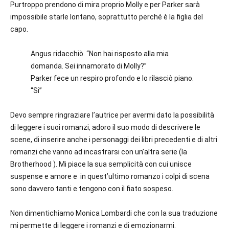
Purtroppo prendono di mira proprio Molly e per Parker sarà
impossibile starle lontano, s
oprattutto perché è la figlia del
capo.
Angus ridacchiò. “Non hai risposto alla mia
domanda. Sei innamorato di Molly?”
Parker fece un respiro profondo e lo rilasciò piano.
“Si”
Devo sempre ringraziare l’autrice per avermi dato la possibilità
di leggere i suoi romanzi, adoro il suo modo di descrivere le
scene, di inserire anche i personaggi dei libri precedenti e di altri
romanzi che vanno ad incastrarsi con un’altra serie (la
Brotherhood ). Mi piace la sua semplicità con cui unisce
suspense e amore e in quest’ultimo romanzo i colpi di scena
sono davvero tanti e tengono con il fiato sospeso.
Non dimentichiamo Monica Lombardi che con la sua traduzione
mi permette di leggere i romanzi e di emozionarmi.