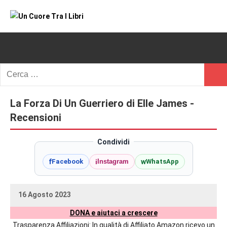
Vai
al
Un
blog
contenuto
di
Cuore
romanzi
romance
Tra
Ricerca
e
Cerc
per:
I
non
solo.
La Forza Di Un Guerriero di Elle James -
Libri
Recensioni,
Recensioni
anteprime,
cover
Condividi
reveal,
f
i
w
Facebook
Instagram
WhatsApp
prossime
uscite
editoriali
16 Agosto 2023
delle
uctil_user
Nessun
maggiori
DONA e aiutaci a crescere
commento
autrici
Trasparenza Affiliazioni: In qualità di Affiliato Amazon ricevo un