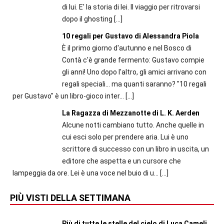
di lui. E' la storia di lei. Il viaggio per ritrovarsi
dopo il ghosting
[…]
10 regali per Gustavo di Alessandra Piola
È il primo giorno d'autunno e nel Bosco di
Contà c'è grande fermento: Gustavo compie
gli anni! Uno dopo l'altro, gli amici arrivano con
regali speciali... ma quanti saranno? "10 regali
per Gustavo" è un libro-gioco inter...
[…]
La Ragazza di Mezzanotte di L. K. Aerden
Alcune notti cambiano tutto. Anche quelle in
cui esci solo per prendere aria. Lui è uno
scrittore di successo con un libro in uscita, un
editore che aspetta e un cursore che
lampeggia da ore. Lei è una voce nel buio di u...
[…]
PIÙ VISTI DELLA SETTIMANA
Più di tutte le stelle del cielo di Luca Cameli