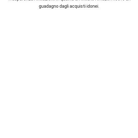
italiane
guadagno dagli acquisti idonei.
e
straniere.