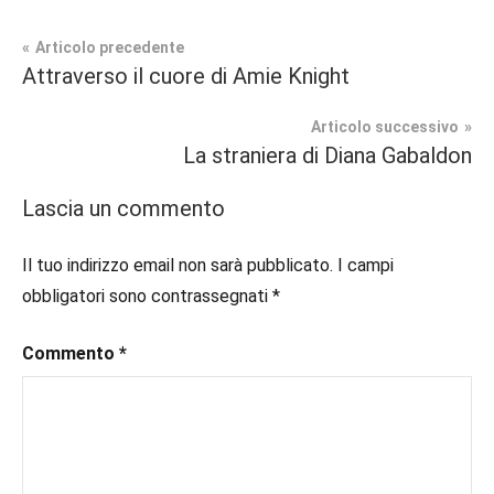
Navigazione
Articolo precedente
Tag
Attraverso il cuore di Amie Knight
Contemporary
#blog
,
articoli
Romance
#blogger
,
Articolo successivo
#bloggerlife
,
La straniera di Diana Gabaldon
In
#book
,
secondo
#booklover
,
Lascia un commento
piano
#consigliodilettura
,
#ebook
,
Il tuo indirizzo email non sarà pubblicato.
I campi
Recensioni
#inlibreria
,
obbligatori sono contrassegnati
*
#inspiration
,
#instalibri
,
Commento
*
#ioleggo
,
#italianblogger
,
#kindle
,
#leggerechepassione
,
#leggerelibri
,
#leggerepervivere
,