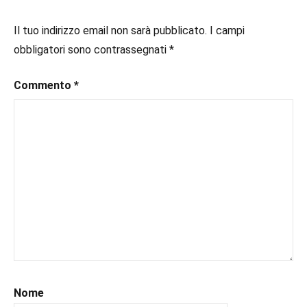
#inlibreria
,
#inspiration
,
Il tuo indirizzo email non sarà pubblicato.
I campi
#instalibri
,
obbligatori sono contrassegnati
*
#ioleggo
,
#italianblogger
,
#kindle
Commento
,
*
#leggerechepassione
,
#leggerelibri
,
#leggerepervivere
,
#leggeresempre
,
#leggo
,
#libri
,
#libriconsigli
,
#prossimeuscite
,
#prossimeuscitelibri
,
#sportromance
,
#uncuoretrailibri
Nome