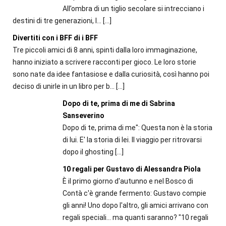
All’ombra di un tiglio secolare si intrecciano i
destini di tre generazioni, l...
[…]
Divertiti con i BFF di i BFF
Tre piccoli amici di 8 anni, spinti dalla loro immaginazione,
hanno iniziato a scrivere racconti per gioco. Le loro storie
sono nate da idee fantasiose e dalla curiosità, così hanno poi
deciso di unirle in un libro per b...
[…]
Dopo di te, prima di me di Sabrina
Sanseverino
Dopo di te, prima di me": Questa non è la storia
di lui. E' la storia di lei. Il viaggio per ritrovarsi
dopo il ghosting
[…]
10 regali per Gustavo di Alessandra Piola
È il primo giorno d'autunno e nel Bosco di
Contà c'è grande fermento: Gustavo compie
gli anni! Uno dopo l'altro, gli amici arrivano con
regali speciali... ma quanti saranno? "10 regali