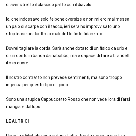
di aver stretto il classico patto con il diavolo.
Io, che indossavo solo felpone oversize e non mi ero mai messa
un paio di scarpe con il tacco, ieri sera ho improvvisato uno
striptease per lui. Il mio maledetto finto fidanzato.
Dovrei tagliare la corda. Sarà anche dotato di un fisico da urlo e
di un conto in banca da nababbo, ma è capace di fare a brandelli
il mio cuore.
Il nostro contratto non prevede sentimenti, ma sono troppo
ingenua per questo tipo di gioco.
Sono una stupida Cappuccetto Rosso che non vede l’ora di farsi
mangiare dal lupo.
LE AUTRICI
Pamela e Michela sono autrici di oltre trenta romanzi scritti a