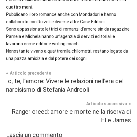
quattro mani.
Pubblicano i loro romance anche con Mondadori e hanno
collaborato con Rizzoli e diverse altre Case Editrici.
Sono appassionate lettrici di romanzi d’amore sin da ragazzine.
Pamela e Michela hanno un’agenzia di servizi editoriali e
lavorano come editor e writing coach.
Nonostante vivano a quattromila chilometri, restano legate da
una pazza amicizia e dal potere dei sogni.
Navigazione
Articolo precedente
Tag
Io, te, l’amore: Vivere le relazioni nell’era del
Prossime
#blog
,
articoli
narcisismo di Stefania Andreoli
Uscite
#blogger
,
#bloggerlife
,
Articolo successivo
Sport
#book
,
Ranger creed: amore e morte nella riserva di
Romance
#booklover
,
Elle James
#consigliodilettura
,
#ebook
,
Lascia un commento