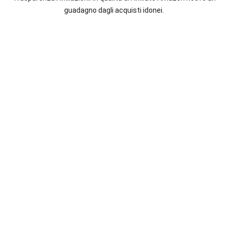
italiane
guadagno dagli acquisti idonei.
e
straniere.