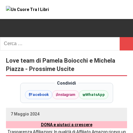
Vai
al
Un
blog
contenuto
di
Cuore
romanzi
romance
Tra
Ricerca
e
Cerc
per:
I
non
solo.
Love team di Pamela Boiocchi e Michela
Libri
Recensioni,
Piazza - Prossime Uscite
anteprime,
cover
Condividi
reveal,
f
i
w
Facebook
Instagram
WhatsApp
prossime
uscite
editoriali
7 Maggio 2024
delle
uctil_user
Nessun
maggiori
DONA e aiutaci a crescere
commento
autrici
Trasparenza Affiliazioni: In qualità di Affiliato Amazon ricevo un