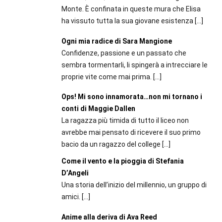
Monte. È confinata in queste mura che Elisa
ha vissuto tutta la sua giovane esistenza
[…]
Ogni mia radice di Sara Mangione
Confidenze, passione e un passato che
sembra tormentarli, li spingerà a intrecciare le
proprie vite come mai prima.
[…]
Ops! Mi sono innamorata…non mi tornano i
conti di Maggie Dallen
La ragazza più timida di tutto il liceo non
avrebbe mai pensato di ricevere il suo primo
bacio da un ragazzo del college
[…]
Come il vento e la pioggia di Stefania
D’Angeli
Una storia dell’inizio del millennio, un gruppo di
amici.
[…]
Anime alla deriva di Ava Reed