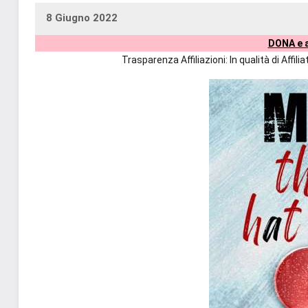
8 Giugno 2022
uctil_user
Nessun
DONA e a
commento
Trasparenza Affiliazioni: In qualità di Affi