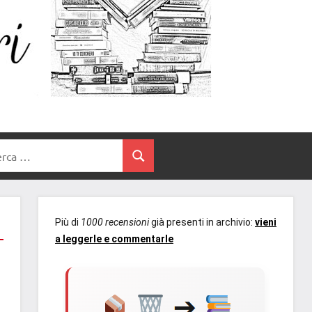
Un
blog
di
Cuore
romanzi
romance
e
Tra
non
rca
solo.
Cerca
I
Recensioni,
anteprime,
Libri
cover
Più di
1000 recensioni
già presenti in archivio:
vieni
reveal,
a leggerle e commentarle
prossime
uscite
editoriali
delle