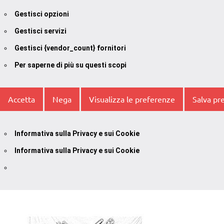
Gestisci opzioni
Gestisci servizi
Gestisci {vendor_count} fornitori
Per saperne di più su questi scopi
Accetta
Nega
Visualizza le preferenze
Salva pr
Informativa sulla Privacy e sui Cookie
Informativa sulla Privacy e sui Cookie
Vai
al
contenuto