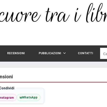
Rice
RECENSIONI
PUBBLICAZIONI
CONTATTI
per:
nsioni
Condividi
Instagram
w
WhatsApp