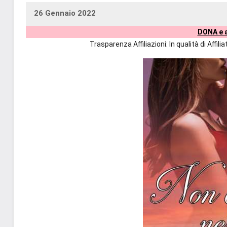
26 Gennaio 2022
uctil_user
Nessun
DONA e a
commento
Trasparenza Affiliazioni: In qualità di Affi