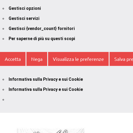
Gestisci opzioni
Gestisci servizi
Gestisci {vendor_count} fornitori
Per saperne di più su questi scopi
Accetta
Nega
Visualizza le preferenze
Salva pr
Informativa sulla Privacy e sui Cookie
Informativa sulla Privacy e sui Cookie
Vai
al
contenuto