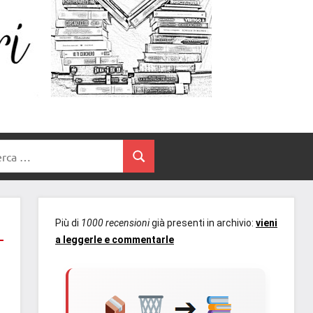
Un
blog
di
Cuore
romanzi
romance
e
Tra
non
rca
solo.
Cerca
I
Recensioni,
anteprime,
Libri
cover
Più di
1000 recensioni
già presenti in archivio:
vieni
reveal,
a leggerle e commentarle
prossime
uscite
editoriali
delle