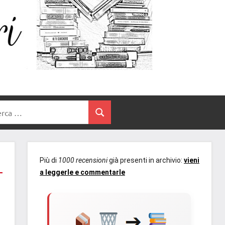
Un
blog
di
Cuore
romanzi
romance
e
Tra
non
rca
solo.
Cerca
I
Recensioni,
anteprime,
Libri
cover
Più di
1000 recensioni
già presenti in archivio:
vieni
reveal,
a leggerle e commentarle
prossime
uscite
editoriali
delle