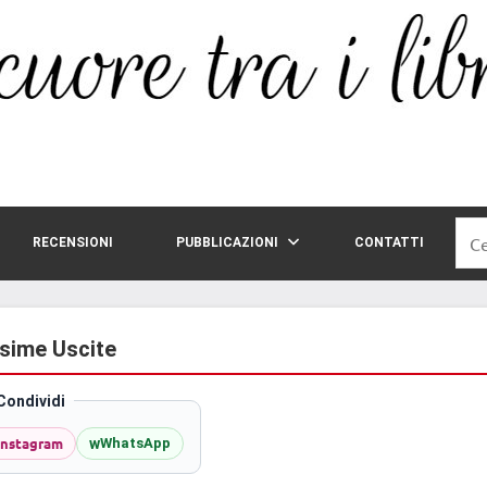
Rice
RECENSIONI
PUBBLICAZIONI
CONTATTI
per:
ssime Uscite
Condividi
Instagram
w
WhatsApp