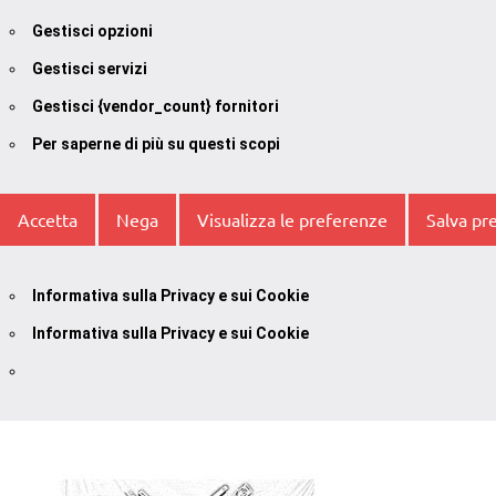
Gestisci opzioni
Gestisci servizi
Gestisci {vendor_count} fornitori
Per saperne di più su questi scopi
Accetta
Nega
Visualizza le preferenze
Salva pr
Informativa sulla Privacy e sui Cookie
Informativa sulla Privacy e sui Cookie
Vai
al
contenuto