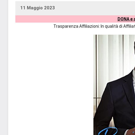
11 Maggio 2023
uctil_user
Nessun
DONA e a
commento
Trasparenza Affiliazioni: In qualità di Affi