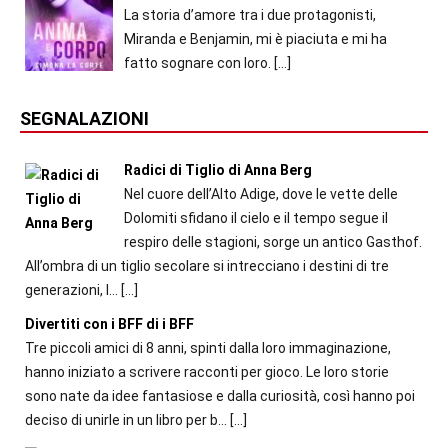
La storia d’amore tra i due protagonisti,
Miranda e Benjamin, mi è piaciuta e mi ha
fatto sognare con loro.
[…]
SEGNALAZIONI
Radici di Tiglio di Anna Berg
Nel cuore dell’Alto Adige, dove le vette delle
Dolomiti sfidano il cielo e il tempo segue il
respiro delle stagioni, sorge un antico Gasthof.
All’ombra di un tiglio secolare si intrecciano i destini di tre
generazioni, l...
[…]
Divertiti con i BFF di i BFF
Tre piccoli amici di 8 anni, spinti dalla loro immaginazione,
hanno iniziato a scrivere racconti per gioco. Le loro storie
sono nate da idee fantasiose e dalla curiosità, così hanno poi
deciso di unirle in un libro per b...
[…]