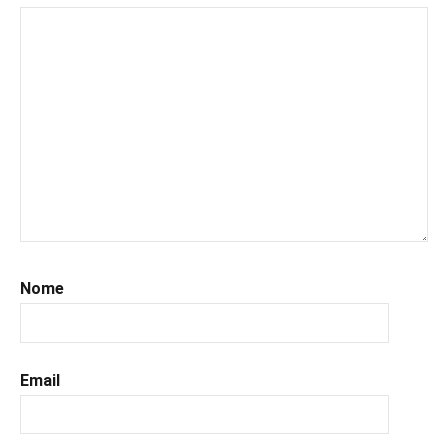
#kindle
,
#leggerechepassione
,
#leggerelibri
,
#leggerepervivere
,
#leggeresempre
,
#leggo
,
#libri
,
#libriconsigli
,
#libriromance
,
#recensioni
,
#recensionilibri
,
#romance
,
Nome
#romantic
,
#romanzorosa
,
#uncuoretrailibri
Email