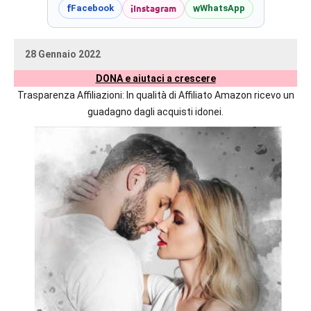
prossime
i
Instagram
f
w
Facebook
WhatsApp
uscite
editoriali
28 Gennaio 2022
delle
uctil_user
Nessun
maggiori
DONA e aiutaci a crescere
commento
autrici
Trasparenza Affiliazioni: In qualità di Affiliato Amazon ricevo un
italiane
guadagno dagli acquisti idonei.
e
straniere.