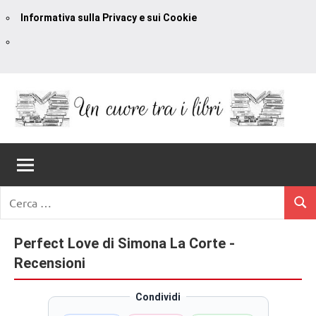
Informativa sulla Privacy e sui Cookie
Vai
al
contenuto
Un
blog
di
Cuore
romanzi
romance
Tra
Ricerca
e
Cerc
per:
I
non
solo.
Perfect Love di Simona La Corte -
Libri
Recensioni,
Recensioni
anteprime,
cover
Condividi
reveal,