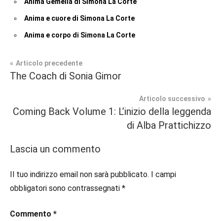
Anima Gemella di Simona La Corte
Anima e cuore di Simona La Corte
Anima e corpo di Simona La Corte
Navigazione
Articolo precedente
Tag
The Coach di Sonia Gimor
Contemporary
#blog
,
articoli
Romance
#blogger
,
Articolo successivo
#bloggerlife
,
Coming Back Volume 1: L’inizio della leggenda
Recensioni
#book
,
di Alba Prattichizzo
#booklover
,
#consigliodilettura
,
Lascia un commento
#ebook
,
#inlibreria
,
Il tuo indirizzo email non sarà pubblicato.
I campi
#inspiration
,
obbligatori sono contrassegnati
*
#instalibri
,
#ioleggo
,
Commento
*
#italianblogger
,