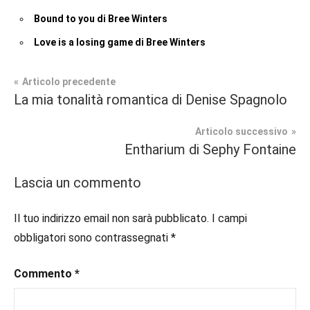
Bound to you di Bree Winters
Love is a losing game di Bree Winters
Navigazione
Articolo precedente
Tag
La mia tonalità romantica di Denise Spagnolo
Contemporary
#blog
,
articoli
Romance
#blogger
,
Articolo successivo
#bloggerlife
,
Entharium di Sephy Fontaine
In
#book
,
secondo
#booklover
,
Lascia un commento
piano
#consigliodilettura
,
#ebook
,
Il tuo indirizzo email non sarà pubblicato.
I campi
Recensioni
#inlibreria
,
obbligatori sono contrassegnati
*
#inspiration
,
#instalibri
,
Commento
*
#ioleggo
,
#italianblogger
,