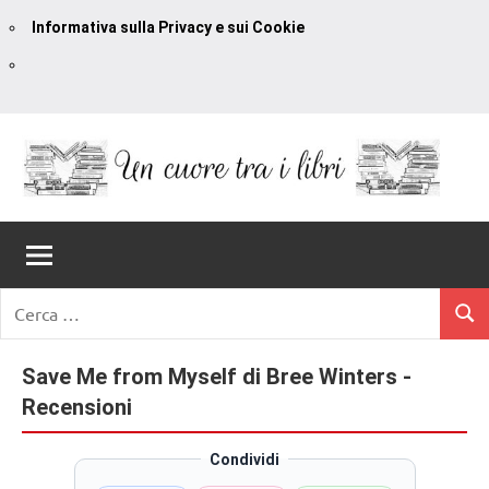
Informativa sulla Privacy e sui Cookie
Vai
al
contenuto
Un
blog
di
Cuore
romanzi
romance
Tra
Ricerca
e
Cerc
per:
I
non
solo.
Save Me from Myself di Bree Winters -
Libri
Recensioni,
Recensioni
anteprime,
cover
Condividi
reveal,