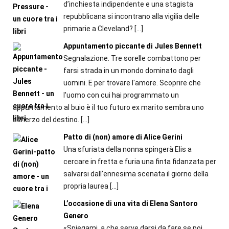
d’inchiesta indipendente e una stagista
repubblicana si incontrano alla vigilia delle
primarie a Cleveland?
[…]
Appuntamento piccante di Jules Bennett
Segnalazione. Tre sorelle combattono per
farsi strada in un mondo dominato dagli
uomini. E per trovare l'amore. Scoprire che
l'uomo con cui hai programmato un
appuntamento al buio è il tuo futuro ex marito sembra uno
scherzo del destino.
[…]
Patto di (non) amore di Alice Gerini
Una sfuriata della nonna spingerà Elis a
cercare in fretta e furia una finta fidanzata per
salvarsi dall’ennesima scenata il giorno della
propria laurea
[…]
L’occasione di una vita di Elena Santoro
Genero
«Spiegami, a che serve darsi da fare se poi