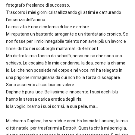
fotografo freelance di successo.
Trascorro i miei giorni cristallizzando gli attimi e catturando
l’essenza dell’anima.
La mia vita è una dicotomia di luce e ombre.
Mi reputano un bastardo arrogante e un ritardatario cronico. Se
non fosse per il mio innegabile talento non avrei più un lavoro e
finirei dritto nei sobborghi malfamati di Belmont.
Ma dietro la mia faccia da schiaffi, nessuno sa che sono uno
schiavo. La cocaina è la mia condanna, la
dea
, come la chiamo
io. Lei che non possiede né corpo e né voce, mi ha relegato in
una prigione immaginaria da cui non ho la forza di scappare.
Sono asservito al suo bianco volere.
Daphne è pura luce. Bellissima e innocente. I suoi occhi blu
hanno la stessa carica erotica degli iris.
Io la voglio, bramo i suoi sorrisi, la sua pelle, ma…
Mi chiamo
Daphne
, ho ventidue anni. Ho lasciato Lansing, la mia
città natale, per trasferirmi a Detroit. Questa città mi somiglia,