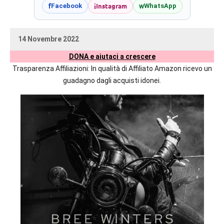
prossime
i
Instagram
f
w
Facebook
WhatsApp
uscite
editoriali
14 Novembre 2022
delle
uctil_user
Nessun
maggiori
DONA e aiutaci a crescere
commento
autrici
Trasparenza Affiliazioni: In qualità di Affiliato Amazon ricevo un
italiane
guadagno dagli acquisti idonei.
e
straniere.