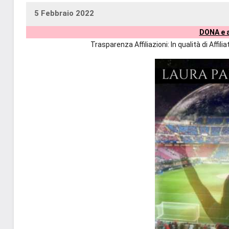
5 Febbraio 2022
uctil_user
Nessun
DONA e a
commento
Trasparenza Affiliazioni: In qualità di Affi