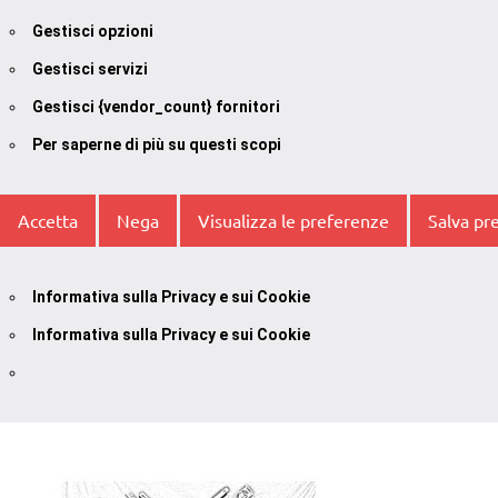
Gestisci opzioni
Gestisci servizi
Gestisci {vendor_count} fornitori
Per saperne di più su questi scopi
Accetta
Nega
Visualizza le preferenze
Salva pr
Informativa sulla Privacy e sui Cookie
Informativa sulla Privacy e sui Cookie
Vai
al
contenuto