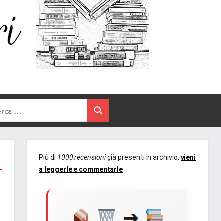
Un
blog
di
Cuore
romanzi
romance
e
Tra
non
rca
solo.
Cerca
I
Recensioni,
anteprime,
Libri
cover
Più di
1000 recensioni
già presenti in archivio:
vieni
reveal,
a leggerle e commentarle
prossime
uscite
editoriali
delle