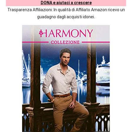
maggiori
DONA e aiutaci a crescere
commento
autrici
Trasparenza Affiliazioni: In qualità di Affiliato Amazon ricevo un
italiane
guadagno dagli acquisti idonei.
e
straniere.