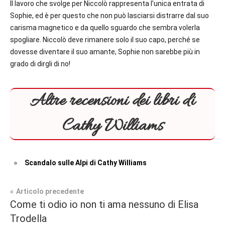
Il lavoro che svolge per Niccolò rappresenta l’unica entrata di
Sophie, ed è per questo che non può lasciarsi distrarre dal suo
carisma magnetico e da quello sguardo che sembra volerla
spogliare. Niccolò deve rimanere solo il suo capo, perché se
dovesse diventare il suo amante, Sophie non sarebbe più in
grado di dirgli di no!
Altre recensioni dei libri di
Cathy Williams
Scandalo sulle Alpi di Cathy Williams
Navigazione
Articolo precedente
Tag
Come ti odio io non ti ama nessuno di Elisa
Contemporary
#blog
,
articoli
Trodella
Romance