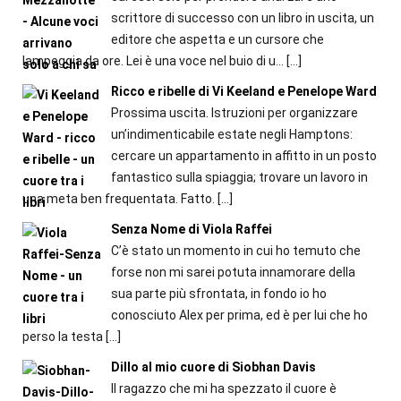
scrittore di successo con un libro in uscita, un
editore che aspetta e un cursore che
lampeggia da ore. Lei è una voce nel buio di u...
[…]
Ricco e ribelle di Vi Keeland e Penelope Ward
Prossima uscita. Istruzioni per organizzare
un’indi­menticabile estate negli Hamptons:
cercare un appartamento in affitto in un posto
fantastico sulla spiaggia; trovare un lavoro in
una meta ben frequentata. Fatto.
[…]
Senza Nome di Viola Raffei
C’è stato un momento in cui ho temuto che
forse non mi sarei potuta innamorare della
sua parte più sfrontata, in fondo io ho
conosciuto Alex per prima, ed è per lui che ho
perso la testa
[…]
Dillo al mio cuore di Siobhan Davis
Il ragazzo che mi ha spezzato il cuore è