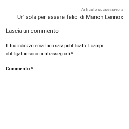
#blogger
,
#bloggerlife
,
Articolo successivo
Segnalazioni
#book
,
Un’isola per essere felici di Marion Lennox
#booklover
,
#consigliodilettura
,
Lascia un commento
#ebook
,
#inlibreria
,
Il tuo indirizzo email non sarà pubblicato.
I campi
#inspiration
,
obbligatori sono contrassegnati
*
#instalibri
,
#ioleggo
,
Commento
*
#italianblogger
,
#kindle
,
#leggerechepassione
,
#leggerelibri
,
#leggerepervivere
,
#leggeresempre
,
#leggo
,
#libri
,
#libriconsigli
,