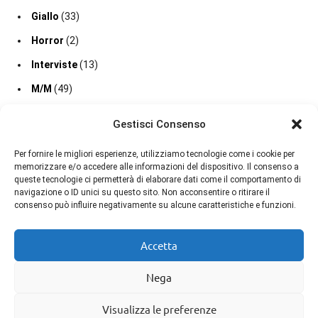
Giallo
(33)
Horror
(2)
Interviste
(13)
M/M
(49)
Mafia Romance
(42)
Gestisci Consenso
Medical Drama
(1)
Per fornire le migliori esperienze, utilizziamo tecnologie come i cookie per
Music Romance
(7)
memorizzare e/o accedere alle informazioni del dispositivo. Il consenso a
queste tecnologie ci permetterà di elaborare dati come il comportamento di
Narrativa
(220)
navigazione o ID unici su questo sito. Non acconsentire o ritirare il
consenso può influire negativamente su alcune caratteristiche e funzioni.
Narrativa storica
(10)
Paranormal Romance
(66)
Accetta
Poesie
(9)
Nega
Prossime Uscite
(870)
Ragazzi
(24)
Visualizza le preferenze