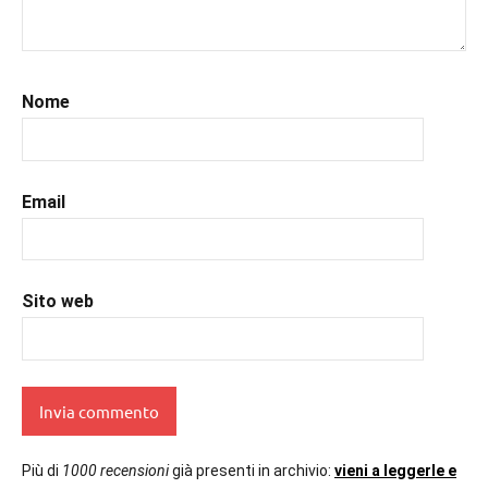
#libriromance
,
#prossimeuscite
,
#prossimeuscitelibri
,
#romance
,
Nome
#romantic
,
#romanzorosa
,
#uncuoretrailibri
Email
Sito web
Più di
1000 recensioni
già presenti in archivio:
vieni a leggerle e