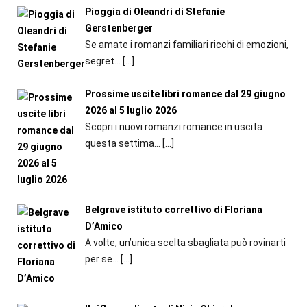
Pioggia di Oleandri di Stefanie
Gerstenberger
Se amate i romanzi familiari ricchi di emozioni,
segret...
[…]
Prossime uscite libri romance dal 29 giugno
2026 al 5 luglio 2026
Scopri i nuovi romanzi romance in uscita
questa settima...
[…]
Belgrave istituto correttivo di Floriana
D’Amico
A volte, un’unica scelta sbagliata può rovinarti
per se...
[…]