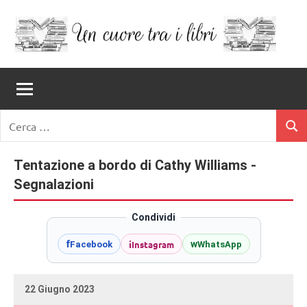
Vai
al
contenuto
Un
blog
di
Cuore
romanzi
romance
Tra
Ricerca
e
Cerc
per:
I
non
solo.
Tentazione a bordo di Cathy Williams -
Libri
Recensioni,
Segnalazioni
anteprime,
cover
Condividi
reveal,
prossime
i
Instagram
f
w
Facebook
WhatsApp
uscite
editoriali
22 Giugno 2023
delle
uctil_user
Nessun