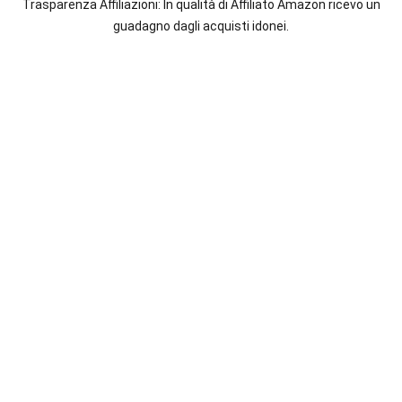
maggiori
Trasparenza Affiliazioni: In qualità di Affiliato Amazon ricevo un
autrici
guadagno dagli acquisti idonei.
italiane
e
straniere.