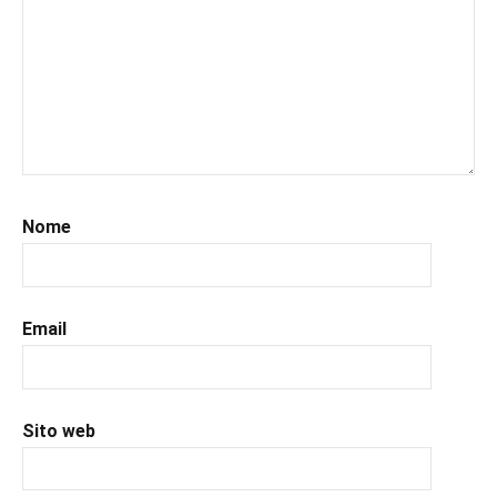
#leggerechepassione
,
#leggerelibri
,
#leggerepervivere
,
#leggeresempre
,
#leggo
,
#libri
,
#libriconsigli
,
#recensioni
,
#recensionilibri
,
Nome
#uncuoretrailibri
Email
Sito web