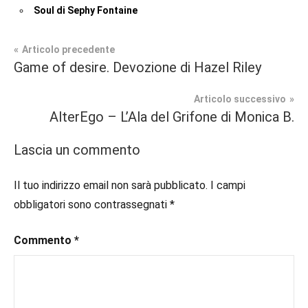
Soul di Sephy Fontaine
Navigazione
Articolo precedente
Tag
Game of desire. Devozione di Hazel Riley
Recensioni
#blog
,
articoli
#blogger
,
Articolo successivo
Fantasy
#bloggerlife
,
AlterEgo – L’Ala del Grifone di Monica B.
#book
,
In
#booklover
,
Lascia un commento
secondo
#consigliodilettura
,
piano
#ebook
,
Il tuo indirizzo email non sarà pubblicato.
I campi
#fantasy
,
obbligatori sono contrassegnati
*
#inlibreria
,
#inspiration
,
Commento
*
#instalibri
,
#ioleggo
,
#italianblogger
,
#kindle
,