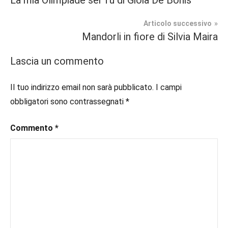
La mia Olimpiade sei Tu di Gioia De Bonis
Recensioni
#blog
,
articoli
#blogger
,
Articolo successivo
Fantasy
#bloggerlife
,
Mandorli in fiore di Silvia Maira
#book
,
In
#booklover
,
Lascia un commento
secondo
#consigliodilettura
,
piano
#ebook
,
Il tuo indirizzo email non sarà pubblicato.
I campi
#fantasy
,
obbligatori sono contrassegnati
*
#inlibreria
,
#inspiration
,
Commento
*
#instalibri
,
#ioleggo
,
#italianblogger
,
#kindle
,
#leggerechepassione
,
#leggerelibri
,
#leggerepervivere
,
#leggeresempre
,