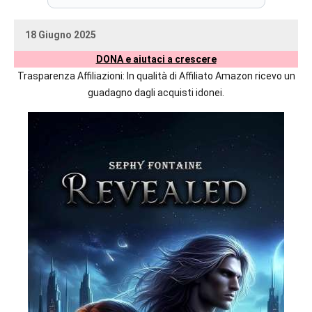
prossime
uscite
18 Giugno 2025
editoriali
uctil_user
Nessun
delle
DONA e aiutaci a crescere
commento
maggiori
Trasparenza Affiliazioni: In qualità di Affiliato Amazon ricevo un
autrici
guadagno dagli acquisti idonei.
italiane
e
straniere.