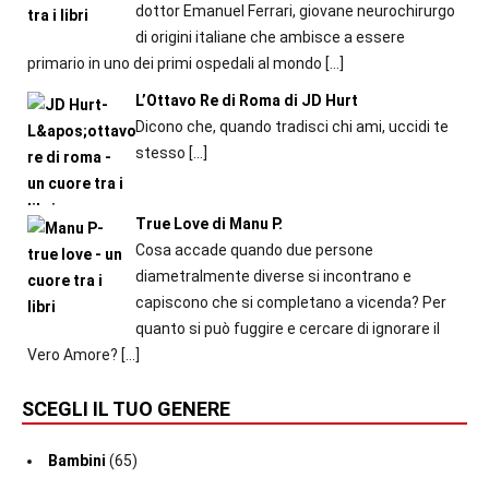
dottor Emanuel Ferrari, giovane neurochirurgo
di origini italiane che ambisce a essere
primario in uno dei primi ospedali al mondo
[…]
L’Ottavo Re di Roma di JD Hurt
Dicono che, quando tradisci chi ami, uccidi te
stesso
[…]
True Love di Manu P.
Cosa accade quando due persone
diametralmente diverse si incontrano e
capiscono che si completano a vicenda? Per
quanto si può fuggire e cercare di ignorare il
Vero Amore?
[…]
SCEGLI IL TUO GENERE
Bambini
(65)