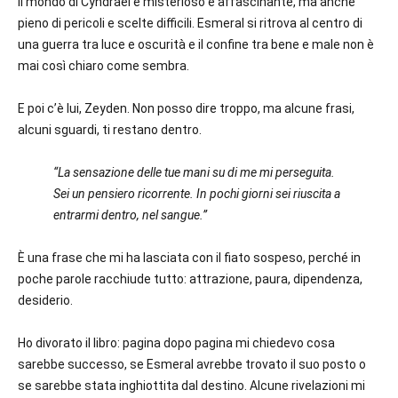
Il mondo di Cyndrael è misterioso e affascinante, ma anche
pieno di pericoli e scelte difficili. Esmeral si ritrova al centro di
una guerra tra luce e oscurità e il confine tra bene e male non è
mai così chiaro come sembra.
E poi c’è lui, Zeyden. Non posso dire troppo, ma alcune frasi,
alcuni sguardi, ti restano dentro.
“La sensazione delle tue mani su di me mi perseguita.
Sei un pensiero ricorrente. In pochi giorni sei riuscita a
entrarmi dentro, nel sangue.”
È una frase che mi ha lasciata con il fiato sospeso, perché in
poche parole racchiude tutto: attrazione, paura, dipendenza,
desiderio.
Ho divorato il libro: pagina dopo pagina mi chiedevo cosa
sarebbe successo, se Esmeral avrebbe trovato il suo posto o
se sarebbe stata inghiottita dal destino. Alcune rivelazioni mi