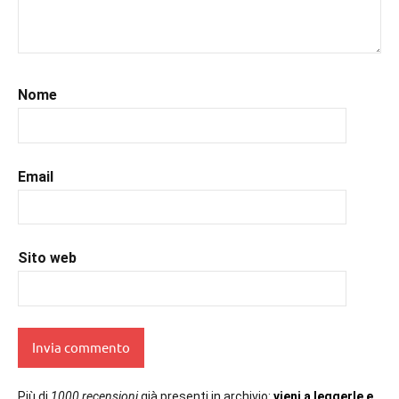
#leggo
,
#libri
,
#libriconsigli
,
#recensioni
,
#recensionilibri
,
Nome
#uncuoretrailibri
Email
Sito web
Più di
1000 recensioni
già presenti in archivio:
vieni a leggerle e