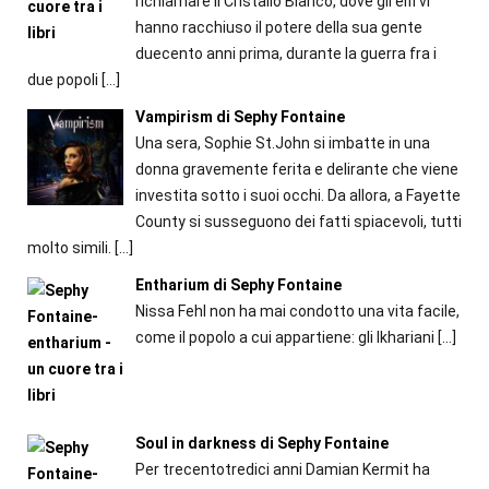
richiamare il Cristallo Bianco, dove gli elfi vi
hanno racchiuso il potere della sua gente
duecento anni prima, durante la guerra fra i
due popoli
[…]
Vampirism di Sephy Fontaine
Una sera, Sophie St.John si imbatte in una
donna gravemente ferita e delirante che viene
investita sotto i suoi occhi. Da allora, a Fayette
County si susseguono dei fatti spiacevoli, tutti
molto simili.
[…]
Entharium di Sephy Fontaine
Nissa Fehl non ha mai condotto una vita facile,
come il popolo a cui appartiene: gli Ikhariani
[…]
Soul in darkness di Sephy Fontaine
Per trecentotredici anni Damian Kermit ha