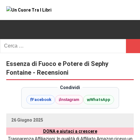
Vai
al
Un
blog
contenuto
di
Cuore
romanzi
romance
Tra
Ricerca
e
Cerc
per:
I
non
solo.
Essenza di Fuoco e Potere di Sephy
Libri
Recensioni,
Fontaine - Recensioni
anteprime,
cover
Condividi
reveal,
f
i
w
Facebook
Instagram
WhatsApp
prossime
uscite
editoriali
26 Giugno 2025
delle
uctil_user
Nessun
maggiori
DONA e aiutaci a crescere
commento
autrici
Trasparenza Affiliazioni: In qualità di Affiliato Amazon ricevo un