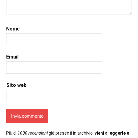
#libriconsigli
,
#recensioni
,
#recensionilibri
,
#uncuoretrailibri
Nome
Email
Sito web
Più di
1000 recensioni
già presenti in archivio:
vieni a leggerle e