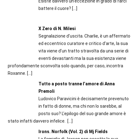
Esiste davvero un’eccezione in grado di farci
battere il cuore?
[…]
X Zero di N. Milesi
Segnalazione d'uscita. Charlie, è un affermato
ed eccentrico curatore e critico d’arte, la sua
vita viene d’un tratto stravolta da una serie di
eventi devastanti ma la sua esistenza viene
profondamente sconvolta solo quando, per caso, incontra
Roxanne.
[…]
Tutto a posto tranne l’amore di Anna
Premoli
Ludovico Paravicini è decisamente prevenuto
in fatto di donne, ma chi non lo sarebbe, al
posto suo? L'epilogo del suo grande amore è
stato infatti davvero infelice.
[…]
Irons. Norfolk (Vol. 2) di Mj Fields
La famiglia di Jaxson non accetta la sua