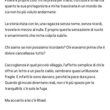
Potere
è proprio così: mi ha presa per mano, confusa e smarrita
quanto la sua protagonista e mi ha trascinata in un mondo da
cui non ho più voluto andarmene.
La storia inizia con lei, una ragazza senza nome, senza ricordi,
trovata in mezzo al nulla. È proprio questa sensazione di vuoto
e smarrimento che mi ha colpita subito.
Chi siamo se non possiamo ricordarlo? Chi eravamo prima che il
dolore cancellasse tutto?
L’accoglienza in quel piccolo villaggio, l’affetto semplice di chi le
offre un tetto e un pasto caldo, sembrano quasi un’illusione
fragile. E infatti lo sono davvero, perché la pace dura poco.
Quando gli incubi diventano reali, non c’è più spazio per la
tranquillità: c’è solo la fuga.
Ma accanto a lei c’è Rhael.