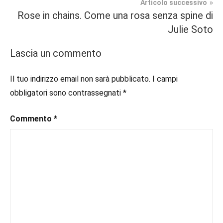
#blogger
,
Articolo successivo
Fantasy
#bloggerlife
,
Rose in chains. Come una rosa senza spine di
#book
,
Julie Soto
In
#booklover
,
secondo
#consigliodilettura
,
Lascia un commento
piano
#ebook
,
#fantasy
,
Il tuo indirizzo email non sarà pubblicato.
I campi
#inlibreria
,
obbligatori sono contrassegnati
*
#inspiration
,
#instalibri
,
Commento
*
#ioleggo
,
#italianblogger
,
#kindle
,
#leggerechepassione
,
#leggerelibri
,
#leggerepervivere
,
#leggeresempre
,
#leggo
,
#libri
,