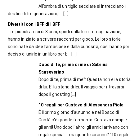
All’ombra di un tiglio secolare si intrecciano i
destini di tre generazioni, l...
[…]
Divertiti con i BFF di i BFF
Tre piccoli amici di 8 anni, spinti dalla loro immaginazione,
hanno iniziato a scrivere racconti per gioco. Le loro storie
sono nate da idee fantasiose e dalla curiosità, così hanno poi
deciso di unirle in un libro per b...
[…]
Dopo di te, prima di me di Sabrina
Sanseverino
Dopo di te, prima di me": Questa non è la storia
di lui. E' la storia di lei. Il viaggio per ritrovarsi
dopo il ghosting
[…]
10 regali per Gustavo di Alessandra Piola
È il primo giorno d'autunno e nel Bosco di
Contà c'è grande fermento: Gustavo compie
gli anni! Uno dopo l'altro, gli amici arrivano con
regali speciali... ma quanti saranno? "10 regali