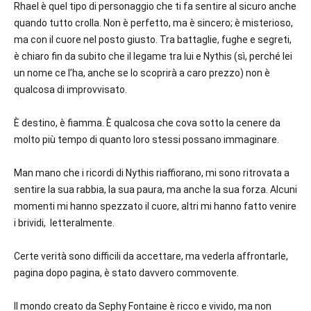
Rhael è quel tipo di personaggio che ti fa sentire al sicuro anche
quando tutto crolla. Non è perfetto, ma è sincero; è misterioso,
ma con il cuore nel posto giusto. Tra battaglie, fughe e segreti,
è chiaro fin da subito che il legame tra lui e Nythis (sì, perché lei
un nome ce l’ha, anche se lo scoprirà a caro prezzo) non è
qualcosa di improvvisato.
È destino, è fiamma. È qualcosa che cova sotto la cenere da
molto più tempo di quanto loro stessi possano immaginare.
Man mano che i ricordi di Nythis riaffiorano, mi sono ritrovata a
sentire la sua rabbia, la sua paura, ma anche la sua forza. Alcuni
momenti mi hanno spezzato il cuore, altri mi hanno fatto venire
i brividi, letteralmente.
Certe verità sono difficili da accettare, ma vederla affrontarle,
pagina dopo pagina, è stato davvero commovente.
Il mondo creato da Sephy Fontaine è ricco e vivido, ma non