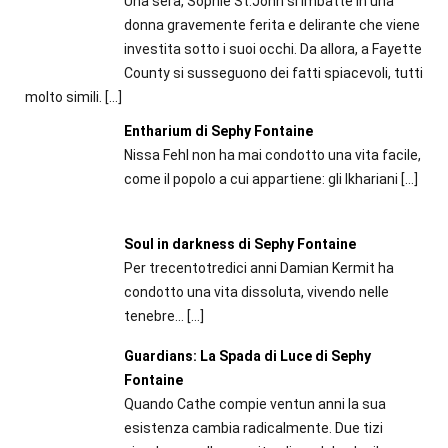
Una sera, Sophie St.John si imbatte in una
donna gravemente ferita e delirante che viene
investita sotto i suoi occhi. Da allora, a Fayette
County si susseguono dei fatti spiacevoli, tutti
molto simili.
[…]
Entharium di Sephy Fontaine
Nissa Fehl non ha mai condotto una vita facile,
come il popolo a cui appartiene: gli Ikhariani
[…]
Soul in darkness di Sephy Fontaine
Per trecentotredici anni Damian Kermit ha
condotto una vita dissoluta, vivendo nelle
tenebre...
[…]
Guardians: La Spada di Luce di Sephy
Fontaine
Quando Cathe compie ventun anni la sua
esistenza cambia radicalmente. Due tizi