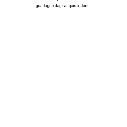
italiane
guadagno dagli acquisti idonei.
e
straniere.