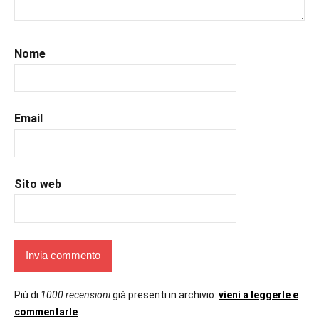
#romance
,
#romantic
,
#romanzorosa
,
Nome
#uncuoretrailibri
Email
Sito web
Più di
1000 recensioni
già presenti in archivio:
vieni a leggerle e
commentarle