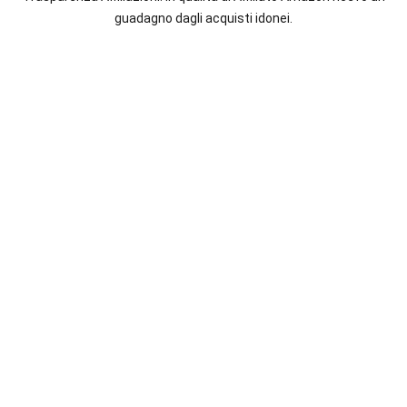
italiane
guadagno dagli acquisti idonei.
e
straniere.