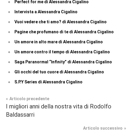
Perfect for me di Alessandra Cigalino
Intervista a Alessandra Cigalino
Vuoi vedere che ti amo? di Alessandra Cigalino
Pagine che profumano di te di Alessandra Cigalino
Un amore in alto mare di Alessandra Cigalino
Un amore contro il tempo di Alessandra Cigalino
Saga Paranormal “Infinity” di Alessandra Cigalino
Gli occhi del tuo cuore di Alessandra Cigalino
S.P.Y Series di Alessandra Cigalino
Navigazione
Articolo precedente
Tag
I migliori anni della nostra vita di Rodolfo
Recensioni
#blog
,
articoli
Baldassarri
#blogger
,
Romance
#bloggerlife
,
Articolo successivo
Suspense