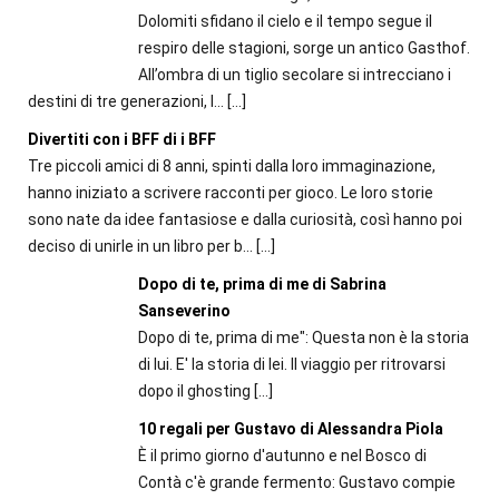
Dolomiti sfidano il cielo e il tempo segue il
respiro delle stagioni, sorge un antico Gasthof.
All’ombra di un tiglio secolare si intrecciano i
destini di tre generazioni, l...
[…]
Divertiti con i BFF di i BFF
Tre piccoli amici di 8 anni, spinti dalla loro immaginazione,
hanno iniziato a scrivere racconti per gioco. Le loro storie
sono nate da idee fantasiose e dalla curiosità, così hanno poi
deciso di unirle in un libro per b...
[…]
Dopo di te, prima di me di Sabrina
Sanseverino
Dopo di te, prima di me": Questa non è la storia
di lui. E' la storia di lei. Il viaggio per ritrovarsi
dopo il ghosting
[…]
10 regali per Gustavo di Alessandra Piola
È il primo giorno d'autunno e nel Bosco di
Contà c'è grande fermento: Gustavo compie