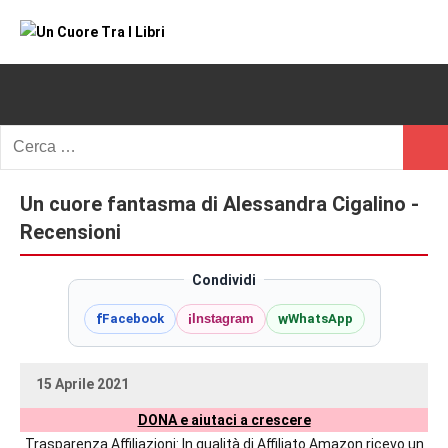
Vai
al
Un
blog
contenuto
di
Cuore
romanzi
romance
Tra
Ricerca
e
Cerc
per:
I
non
solo.
Un cuore fantasma di Alessandra Cigalino -
Libri
Recensioni,
Recensioni
anteprime,
cover
Condividi
reveal,
f
i
w
Facebook
Instagram
WhatsApp
prossime
uscite
editoriali
15 Aprile 2021
delle
uctil_user
Nessun
maggiori
DONA e aiutaci a crescere
commento
autrici
Trasparenza Affiliazioni: In qualità di Affiliato Amazon ricevo un