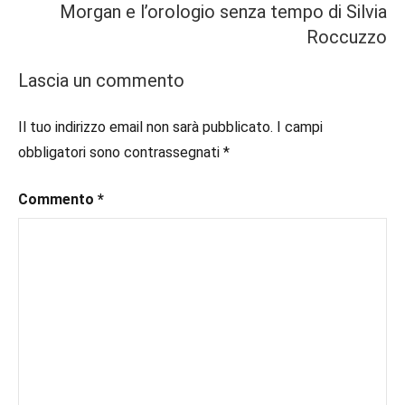
#book
,
Morgan e l’orologio senza tempo di Silvia
#booklover
,
Roccuzzo
#consigliodilettura
,
#ebook
,
Lascia un commento
#inlibreria
,
#instalibri
,
Il tuo indirizzo email non sarà pubblicato.
I campi
#ioleggo
,
obbligatori sono contrassegnati
*
#italianblogger
,
#kindle
,
#leggerechepassione
Commento
*
,
#leggerelibri
,
#leggerepervivere
,
#leggeresempre
,
#leggo
,
#libri
,
#libriconsigliati
,
#libridaleggere
,
#recensione
,
#recensionelibri
,