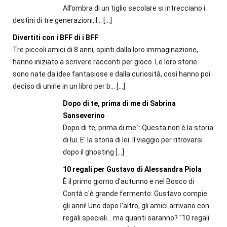
All’ombra di un tiglio secolare si intrecciano i
destini di tre generazioni, l...
[…]
Divertiti con i BFF di i BFF
Tre piccoli amici di 8 anni, spinti dalla loro immaginazione,
hanno iniziato a scrivere racconti per gioco. Le loro storie
sono nate da idee fantasiose e dalla curiosità, così hanno poi
deciso di unirle in un libro per b...
[…]
Dopo di te, prima di me di Sabrina
Sanseverino
Dopo di te, prima di me": Questa non è la storia
di lui. E' la storia di lei. Il viaggio per ritrovarsi
dopo il ghosting
[…]
10 regali per Gustavo di Alessandra Piola
È il primo giorno d'autunno e nel Bosco di
Contà c'è grande fermento: Gustavo compie
gli anni! Uno dopo l'altro, gli amici arrivano con
regali speciali... ma quanti saranno? "10 regali