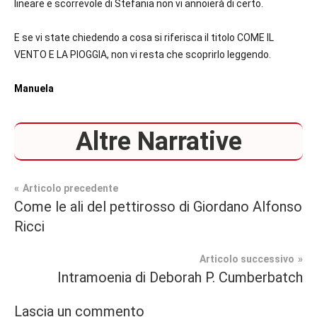
lineare e scorrevole di Stefania non vi annoierà di certo.
E se vi state chiedendo a cosa si riferisca il titolo COME IL
VENTO E LA PIOGGIA, non vi resta che scoprirlo leggendo.
Manuela
Altre Narrative
Navigazione
Articolo precedente
Tag
Come le ali del pettirosso di Giordano Alfonso
Narrativa
#blog
,
articoli
Ricci
#blogger
,
Recensioni
#bloggerlife
,
Articolo successivo
#book
,
Intramoenia di Deborah P. Cumberbatch
#booklover
,
#consigliodilettura
,
Lascia un commento