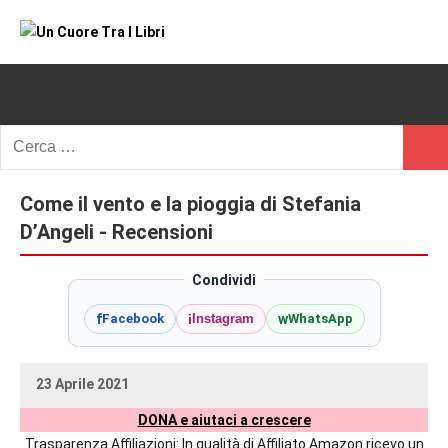
Vai
al
Un
blog
contenuto
di
Cuore
romanzi
romance
Tra
Ricerca
e
Cerc
per:
I
non
solo.
Come il vento e la pioggia di Stefania
Libri
Recensioni,
D’Angeli - Recensioni
anteprime,
cover
Condividi
reveal,
f
i
w
Facebook
Instagram
WhatsApp
prossime
uscite
editoriali
23 Aprile 2021
delle
uctil_user
Nessun
maggiori
DONA e aiutaci a crescere
commento
autrici
Trasparenza Affiliazioni: In qualità di Affiliato Amazon ricevo un