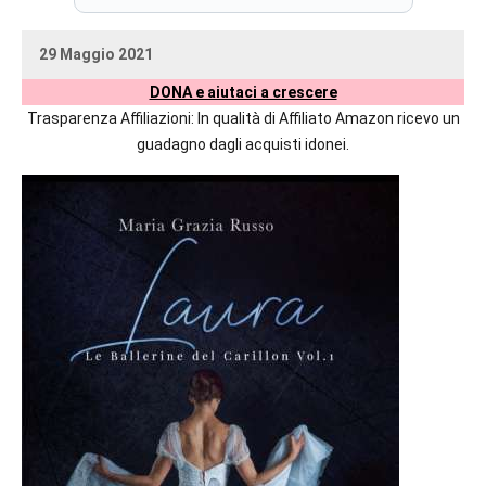
prossime
uscite
29 Maggio 2021
editoriali
uctil_user
Nessun
delle
DONA e aiutaci a crescere
commento
maggiori
Trasparenza Affiliazioni: In qualità di Affiliato Amazon ricevo un
autrici
guadagno dagli acquisti idonei.
italiane
e
straniere.