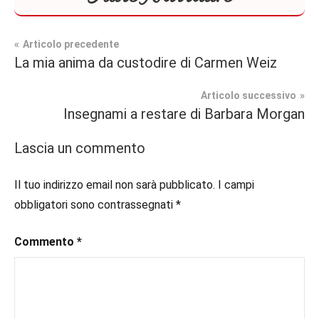
Navigazione
Articolo precedente
Tag
La mia anima da custodire di Carmen Weiz
Narrativa
#blog
,
articoli
#blogger
,
Articolo successivo
Segnalazioni
#bloggerlife
,
Insegnami a restare di Barbara Morgan
#book
,
#booklover
,
Lascia un commento
#consigliodilettura
,
#ebook
,
Il tuo indirizzo email non sarà pubblicato.
I campi
#inlibreria
,
obbligatori sono contrassegnati
*
#instalibri
,
#ioleggo
,
Commento
*
#italianblogger
,
#kindle
,
#leggerechepassione
,
#leggerelibri
,
#leggerepervivere
,