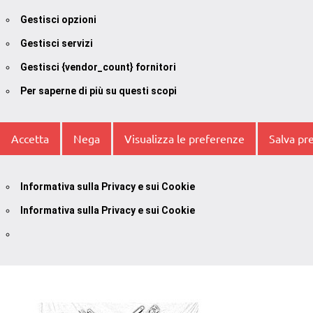
Gestisci opzioni
Gestisci servizi
Gestisci {vendor_count} fornitori
Per saperne di più su questi scopi
Accetta
Nega
Visualizza le preferenze
Salva pr
Informativa sulla Privacy e sui Cookie
Informativa sulla Privacy e sui Cookie
Vai
al
contenuto