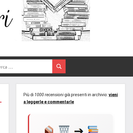
Un
blog
di
Cuore
romanzi
romance
e
Tra
non
rca
solo.
Cerca
I
Recensioni,
anteprime,
Libri
cover
Più di
1000 recensioni
già presenti in archivio:
vieni
reveal,
a leggerle e commentarle
prossime
uscite
editoriali
delle