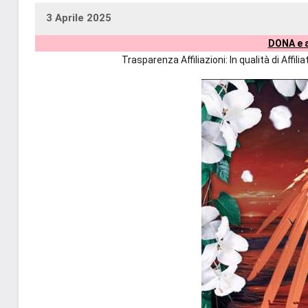
3 Aprile 2025
uctil_user
Nessun
DONA e a
commento
Trasparenza Affiliazioni: In qualità di Affi