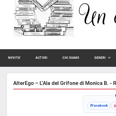
NOVITA’
AUTORI
CHI SIAMO
GENERI
AlterEgo – L’Ala del Grifone di Monica B. - 
i
f
Facebook