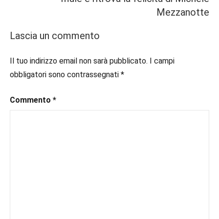
#booklover
,
Mezzanotte
In
#consigliodilettura
,
secondo
#ebook
,
Lascia un commento
piano
#inlibreria
,
#inspiration
,
Il tuo indirizzo email non sarà pubblicato.
I campi
#instalibri
,
obbligatori sono contrassegnati
*
#ioleggo
,
#italianblogger
,
#kindle
Commento
,
*
#leggerechepassione
,
#leggerelibri
,
#leggerepervivere
,
#leggeresempre
,
#leggo
,
#libri
,
#libriconsigli
,
#libriromance
,
#recensioni
,
#recensionilibri
,