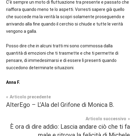
C’è sempre un moto di fluttuazione tra presente e passato che
riaffiora quando meno te lo aspetti. Vorresti sapere già quello
che succede ma la verità la scopri solamente proseguendo e
arrivando alla fine quando il cerchio si chiude e tutte le verità
vengono a galla.
Posso dire che in alcuni tratti mi sono commossa dalla
quantità di emozioni che ti trasmette e che ti permette di
pensare, di immedesimarsi e di essere lì presenti quando
succedono determinate situazioni.
Anna F.
Navigazione
Articolo precedente
Tag
AlterEgo – L’Ala del Grifone di Monica B.
Recensioni
#blog
,
articoli
#blogger
,
Articolo successivo
Contemporary
#bloggerlife
,
È ora di dire addio: Lascia andare ciò che ti fa
Romance
#book
,
male e ritrova la felicità di Michele