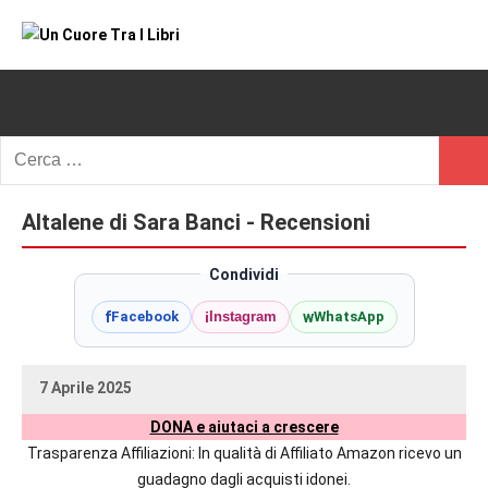
Vai
al
Un
blog
contenuto
di
Cuore
romanzi
romance
Tra
Ricerca
e
Cerc
per:
I
non
solo.
Altalene di Sara Banci - Recensioni
Libri
Recensioni,
anteprime,
Condividi
cover
f
i
w
Facebook
Instagram
WhatsApp
reveal,
prossime
uscite
7 Aprile 2025
editoriali
uctil_user
Nessun
delle
DONA e aiutaci a crescere
commento
maggiori
Trasparenza Affiliazioni: In qualità di Affiliato Amazon ricevo un
autrici
guadagno dagli acquisti idonei.