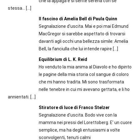
che la appaga e si sente serena con se
stessa...
[…]
Il fascino di Amelia Bell di Paula Quinn
Segnalazione d'uscita. Mai e poi mai Edmund
MacGregor si sarebbe aspettato di trovarsi
davanti agli occhi una bellezza simile: Amelia
Bell, la fanciulla che lui intende rapire
[…]
Equilibrium di L. K. Reid
Ho venduto la mia anima al Diavolo e ho dipinto
le pagine della mia storia col sangue di coloro
che mi hanno tradita. Mi sono trasformata
nelle tenebre in cui mi avevano gettata, e li ho
annientati.
[…]
Stiratore di luce di Franco Stelzer
Segnalazione d'uscita. Bodo vive con la
mamma nei pressi del Lorettoberg. E’ un cuore
semplice, ma ha degli entusiasmi a volte
sconvolgenti, tenuti calmi