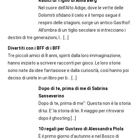
Radici di Tiglio di Anna Berg
Nel cuore dell’Alto Adige, dove le vette delle
Dolomiti sfidano il cielo e il tempo segue il
respiro delle stagioni, sorge un antico Gasthof.
All’ombra di un tiglio secolare si intrecciano i
destini di tre generazioni, l...
[…]
Divertiti con i BFF di i BFF
Tre piccoli amici di 8 anni, spinti dalla loro immaginazione,
hanno iniziato a scrivere racconti per gioco. Le loro storie
sono nate da idee fantasiose e dalla curiosità, così hanno poi
deciso di unirle in un libro per b...
[…]
Dopo di te, prima di me di Sabrina
Sanseverino
Dopo di te, prima di me": Questa non è la storia
di lui. E' la storia di lei. Il viaggio per ritrovarsi
dopo il ghosting
[…]
10 regali per Gustavo di Alessandra Piola
È il primo giorno d'autunno e nel Bosco di