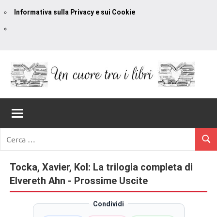
Informativa sulla Privacy e sui Cookie
Vai
al
contenuto
Un
blog
di
Cuore
romanzi
romance
Tra
Ricerca
e
Cerc
per:
I
non
solo.
Tocka, Xavier, Kol: La trilogia completa di
Libri
Recensioni,
Elvereth Ahn - Prossime Uscite
anteprime,
cover
Condividi
reveal,