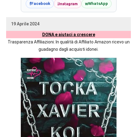
prossime
i
Instagram
f
w
Facebook
WhatsApp
uscite
editoriali
19 Aprile 2024
delle
uctil_user
Nessun
maggiori
DONA e aiutaci a crescere
commento
autrici
Trasparenza Affiliazioni: In qualità di Affiliato Amazon ricevo un
italiane
guadagno dagli acquisti idonei.
e
straniere.