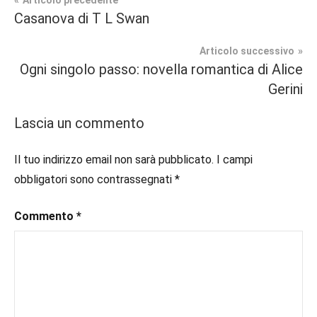
Navigazione
Articolo precedente
Tag
Casanova di T L Swan
Contemporary
#blog
,
articoli
Romance
#blogger
,
Articolo successivo
#bloggerlife
,
Ogni singolo passo: novella romantica di Alice
Prossime
#book
,
Gerini
Uscite
#booklover
,
#consigliodilettura
,
Lascia un commento
#ebook
,
#inlibreria
,
Il tuo indirizzo email non sarà pubblicato.
I campi
#inspiration
,
obbligatori sono contrassegnati
*
#instalibri
,
#ioleggo
,
Commento
*
#italianblogger
,
#kindle
,
#leggerechepassione
,
#leggerelibri
,
#leggerepervivere
,
#leggeresempre
,