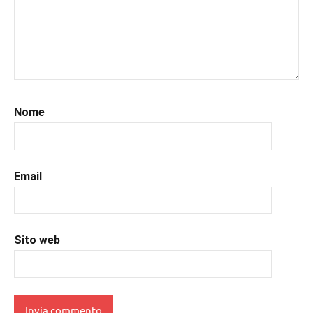
#leggo
,
#libri
,
#libriconsigli
,
#libriromance
,
#prossimeuscite
,
#prossimeuscitelibri
,
#romance
,
Nome
#romantic
,
#romanzorosa
,
#uncuoretrailibri
Email
Sito web