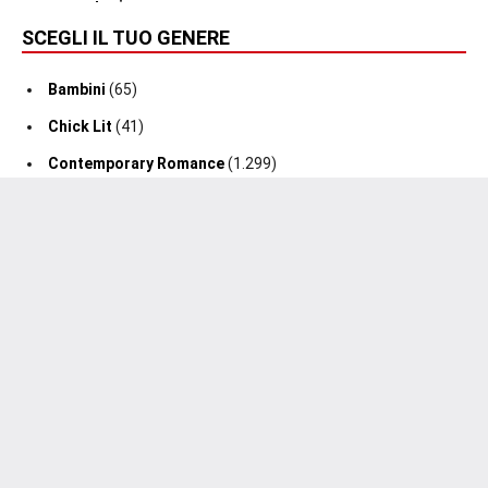
SCEGLI IL TUO GENERE
Bambini
(65)
Chick Lit
(41)
Contemporary Romance
(1.299)
Cover Reveal
(5)
Erotico
(76)
Fantasy
(218)
Giallo
(33)
Horror
(2)
Interviste
(13)
M/M
(49)
Mafia Romance
(42)