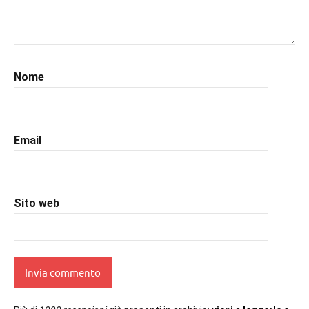
#libri
,
#libriconsigli
,
#libriromance
,
#prossimeuscite
,
#prossimeuscitelibri
,
Nome
#romance
,
#romantic
,
#romanzorosa
,
#uncuoretrailibri
Email
Sito web