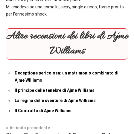
Mi chiedevo se uno come lui, sexy, single e ricco, fosse pronto
per l’ennesimo shock.
Altre recensioni dei libri di Ajme
Williams
Deceptione pericolosa: un matrimonio combinato di
Ajme Williams
Il principe delle tenebre di Ajme Williams
La regina delle sventure di Ajme Williams
Il Contratto di Ajme Williams
Navigazione
Articolo precedente
Tag