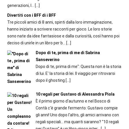
generazioni, l...
[…]
Divertiti con i BFF di i BFF
Tre piccoli amici di 8 anni, spinti dalla loro immaginazione,
hanno iniziato a scrivere racconti per gioco. Le loro storie
sono nate da idee fantasiose e dalla curiosità, così hanno poi
deciso di unirle in un libro per b...
[…]
Dopo di te, prima di me di Sabrina
Sanseverino
Dopo di te, prima di me": Questa non è la storia
di lui. E' la storia di lei. Il viaggio per ritrovarsi
dopo il ghosting
[…]
10 regali per Gustavo di Alessandra Piola
È il primo giorno d'autunno e nel Bosco di
Contà c'è grande fermento: Gustavo compie
gli anni! Uno dopo l'altro, gli amici arrivano con
regali speciali... ma quanti saranno? "10 regali
per Gustavo" è un libro-gioco inter...
[…]