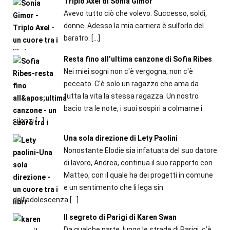
Triplo Axel di Sonia Gimor
Avevo tutto ciò che volevo. Successo, soldi,
donne. Adesso la mia carriera è sull’orlo del
baratro.
[…]
Resta fino all’ultima canzone di Sofia Ribes
Nei miei sogni non c'è vergogna, non c'è
peccato. C'è solo un ragazzo che ama da
tutta la vita la stessa ragazza. Un nostro
bacio tra le note, i suoi sospiri a colmarne i
silenzi
[…]
Una sola direzione di Lety Paolini
Nonostante Elodie sia infatuata del suo datore
di lavoro, Andrea, continua il suo rapporto con
Matteo, con il quale ha dei progetti in comune
e un sentimento che li lega sin
dall’adolescenza
[…]
Il segreto di Parigi di Karen Swan
Da qualche parte, lungo le strade di Parigi, c’è