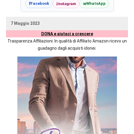
prossime
i
Instagram
f
w
Facebook
WhatsApp
uscite
editoriali
7 Maggio 2023
delle
uctil_user
Nessun
maggiori
DONA e aiutaci a crescere
commento
autrici
Trasparenza Affiliazioni: In qualità di Affiliato Amazon ricevo un
italiane
guadagno dagli acquisti idonei.
e
straniere.