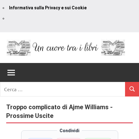
Informativa sulla Privacy e sui Cookie
Vai
al
contenuto
Un
blog
di
Cuore
romanzi
romance
Tra
Ricerca
e
Cerc
per:
I
non
solo.
Troppo complicato di Ajme Williams -
Libri
Recensioni,
Prossime Uscite
anteprime,
cover
Condividi
reveal,