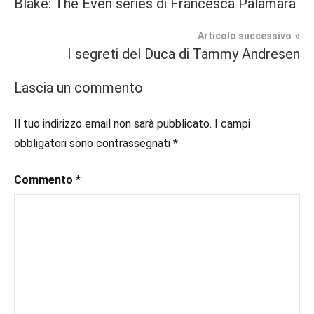
Blake: The Even series di Francesca Palamara
Contemporary
#blog
,
articoli
Romance
#blogger
,
Articolo successivo
#bloggerlife
,
I segreti del Duca di Tammy Andresen
Prossime
#book
,
Uscite
#booklover
,
Lascia un commento
#consigliodilettura
,
#ebook
,
Il tuo indirizzo email non sarà pubblicato.
I campi
#inlibreria
,
obbligatori sono contrassegnati
*
#inspiration
,
#instalibri
,
Commento
*
#ioleggo
,
#italianblogger
,
#kindle
,
#leggerechepassione
,
#leggerelibri
,
#leggerepervivere
,
#leggeresempre
,
#leggo
,