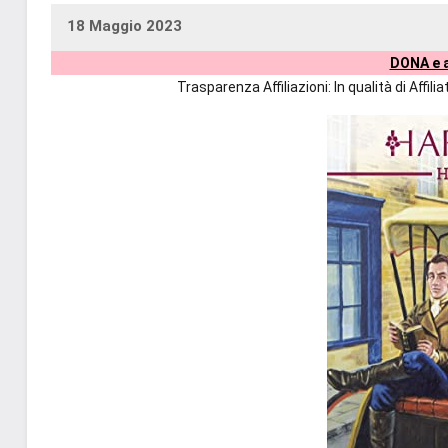
18 Maggio 2023
uctil_user
Nessun
DONA e a
commento
Trasparenza Affiliazioni: In qualità di Affi