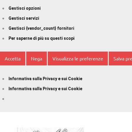
Gestisci opzioni
Gestisci servizi
Gestisci {vendor_count} fornitori
Per saperne di più su questi scopi
Accetta
Nega
Visualizza le preferenze
Salva pr
Informativa sulla Privacy e sui Cookie
Informativa sulla Privacy e sui Cookie
Vai
al
contenuto