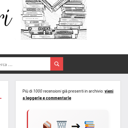
Un
blog
di
Cuore
romanzi
romance
e
Tra
non
rca
solo.
Cerca
I
Recensioni,
anteprime,
Libri
cover
Più di
1000 recensioni
già presenti in archivio:
vieni
reveal,
a leggerle e commentarle
prossime
uscite
editoriali
delle