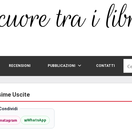
Rice
RECENSIONI
PUBBLICAZIONI
CONTATTI
per:
sime Uscite
Condividi
Instagram
w
WhatsApp