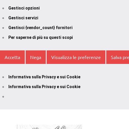
Gestisci opzioni
Gestisci servizi
Gestisci {vendor_count} fornitori
Per saperne di più su questi scopi
Accetta
Nega
Visualizza le preferenze
Salva pr
Informativa sulla Privacy e sui Cookie
Informativa sulla Privacy e sui Cookie
Vai
al
contenuto