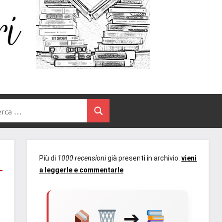
Un
blog
di
Cuore
romanzi
romance
e
Tra
non
rca
solo.
Cerca
I
Recensioni,
anteprime,
Libri
cover
Più di
1000 recensioni
già presenti in archivio:
vieni
reveal,
a leggerle e commentarle
prossime
uscite
editoriali
delle