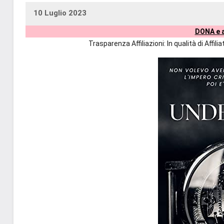
10 Luglio 2023
uctil_user
Nessun
DONA e a
commento
Trasparenza Affiliazioni: In qualità di Affi