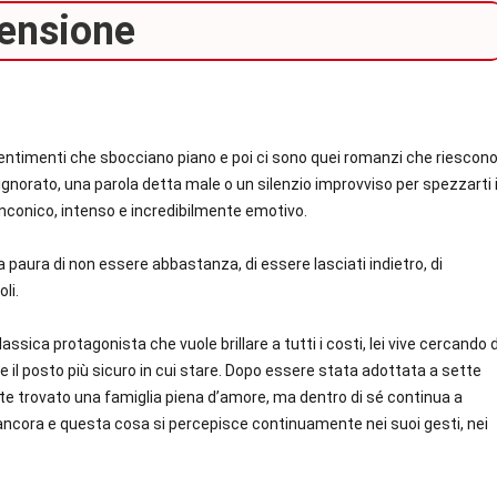
ensione
 sentimenti che sbocciano piano e poi ci sono quei romanzi che riescon
gnorato, una parola detta male o un silenzio improvviso per spezzarti i
linconico, intenso e incredibilmente emotivo.
La paura di non essere abbastanza, di essere lasciati indietro, di
li.
ssica protagonista che vuole brillare a tutti i costi, lei vive cercando d
 il posto più sicuro in cui stare. Dopo essere stata adottata a sette
nte trovato una famiglia piena d’amore, ma dentro di sé continua a
ancora e questa cosa si percepisce continuamente nei suoi gesti, nei