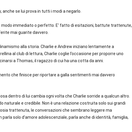
nche se lui prova in tutti i modi a negarlo.
in modo immediato o perfetto. E’ fatto di esitazioni, battute trattenute,
ferite mai guarite davvero.
inamismo alla storia. Charlie e Andrew iniziano lentamente a
lina al club di lettura, Charlie coglie l’occasione per proporre uno
cinarsi a Thomas, il ragazzo di cui ha una cotta da anni.
namento che finisce per riportare a galla sentimenti mai davvero
sa dentro di lui cambia ogni volta che Charlie sorride a qualcun altro.
 naturale e credibile. Non è una relazione costruita solo sui grandi
 gelosia trattenuta, le conversazioni che sembrano leggere ma
 parla solo d’amore adolescenziale, parla anche di identità, famiglia,