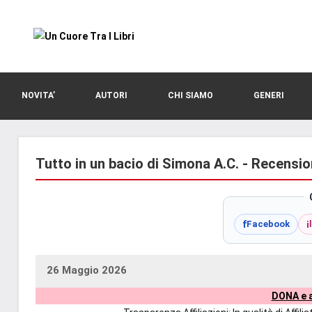
Vai
al
contenuto
blog
Un
di
romanzi
Cuore
NOVITA’
AUTORI
CHI SIAMO
GENERI
romance
e
Tra
non
solo.
Tutto in un bacio di Simona A.C. - Recensio
I
Recensioni,
anteprime,
Libri
cover
f
i
Facebook
reveal,
prossime
uscite
26 Maggio 2026
uctil_user
Nessun
editoriali
DONA e a
commento
delle