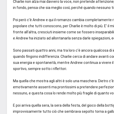
Charlie non alza mai davvero la voce, non pretende attenzione,
in fondo, pensa che sia meglio così, perché quando nessuno ti 
Poi però c’è Andrew e qui il romanzo cambia completamente rit
popolare che tutti conoscono, per Charlie è molto di più. E’ il
fronte all’altra, cresciuti insieme come se fossero inseparabi
e Andrew ha iniziato ad allontanarla senza darle spiegazioni, ed 
Sono passati quattro anni, ma tra loro c’è ancora qualcosa di i
quando fingono indifferenza. Charlie cerca di andare avanti con
sua energia e spontaneità, mentre Andrew continua a vivere il r
sportivo, sempre sotto i riflettori.
Ma quella che mostra agli altri è solo una maschera. Dietro c’
emotivamente assenti ma prontissimi a pretendere perfezion
nessuno, e questa cosa lo rende molto più fragile di quanto vog
E poi arriva quella sera, la sera della festa, del gioco della botti
improvvisamente tutto ciò che sembrava sepolto torna a gall