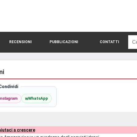
Rice
RECENSIONI
PUBBLICAZIONI
CONTATTI
per:
ni
Condividi
w
Instagram
WhatsApp
iutaci a crescere