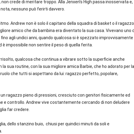
 non crede di meritare troppo. Alla Jenxen’s High passa inosservata e,
nota, nessuno può ferirti davvero.
mo. Andrew non è solo il capitano della squadra di basket o il ragazzo
 migliore amico che da bambina era diventato la sua casa. Vivevano uno d
li fino agli undici anni, quando qualcosa si è spezzato improvvisamente
è impossibile non sentire il peso di quella ferita.
rrisolto, qualcosa che continua a vibrare sotto la superficie anche
 la sua routine, con la sua migliore amica Barbie, che ho adorato per l
uolo che tutti si aspettano da lui: ragazzo perfetto, popolare,
è un ragazzo pieno di pressioni, cresciuto con genitori fisicamente ed
e e controllo. Andrew vive costantemente cercando di non deludere
lia far credere.
glia, dello stanzino buio, chiusi per quindici minuti da soli e
a.