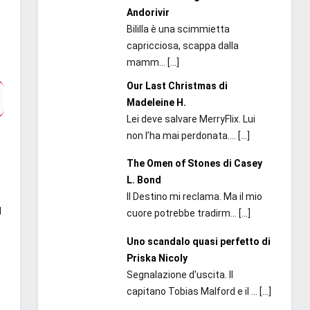
Andorivir
Bililla è una scimmietta
capricciosa, scappa dalla
mamm...
[…]
Our Last Christmas di
Madeleine H.
Lei deve salvare MerryFlix. Lui
non l’ha mai perdonata....
[…]
The Omen of Stones di Casey
L. Bond
Il Destino mi reclama. Ma il mio
l
cuore potrebbe tradirm...
[…]
Uno scandalo quasi perfetto di
Priska Nicoly
Segnalazione d'uscita. Il
capitano Tobias Malford e il ...
[…]