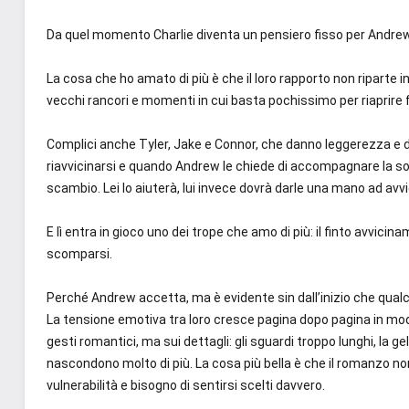
Da quel momento Charlie diventa un pensiero fisso per Andrew, a
La cosa che ho amato di più è che il loro rapporto non riparte 
vecchi rancori e momenti in cui basta pochissimo per riaprire 
Complici anche Tyler, Jake e Connor, che danno leggerezza e d
riavvicinarsi e quando Andrew le chiede di accompagnare la sorel
scambio. Lei lo aiuterà, lui invece dovrà darle una mano ad avvi
E lì entra in gioco uno dei trope che amo di più: il finto avvici
scomparsi.
Perché Andrew accetta, ma è evidente sin dall’inizio che qualco
La tensione emotiva tra loro cresce pagina dopo pagina in modo
gesti romantici, ma sui dettagli: gli sguardi troppo lunghi, la
nascondono molto di più. La cosa più bella è che il romanzo non
vulnerabilità e bisogno di sentirsi scelti davvero.