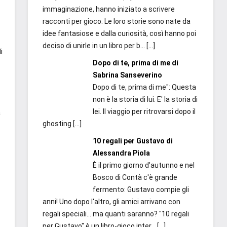
immaginazione, hanno iniziato a scrivere
racconti per gioco. Le loro storie sono nate da
idee fantasiose e dalla curiosità, così hanno poi
deciso di unirle in un libro per b...
[…]
i
Dopo di te, prima di me di
Sabrina Sanseverino
Dopo di te, prima di me": Questa
non è la storia di lui. E' la storia di
lei. Il viaggio per ritrovarsi dopo il
a
ghosting
[…]
10 regali per Gustavo di
Alessandra Piola
È il primo giorno d'autunno e nel
Bosco di Contà c'è grande
fermento: Gustavo compie gli
anni! Uno dopo l'altro, gli amici arrivano con
regali speciali... ma quanti saranno? "10 regali
per Gustavo" è un libro-gioco inter...
[…]