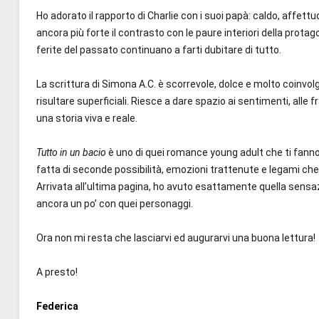
Ho adorato il rapporto di Charlie con i suoi papà: caldo, affett
ancora più forte il contrasto con le paure interiori della prot
ferite del passato continuano a farti dubitare di tutto.
La scrittura di Simona A.C. è scorrevole, dolce e molto coi
risultare superficiali. Riesce a dare spazio ai sentimenti, alle
una storia viva e reale.
Tutto in un bacio
è uno di quei romance young adult che ti fanno 
fatta di seconde possibilità, emozioni trattenute e legami ch
Arrivata all’ultima pagina, ho avuto esattamente quella sensaz
ancora un po’ con quei personaggi.
Ora non mi resta che lasciarvi ed augurarvi una buona lettura!
A presto!
Federica