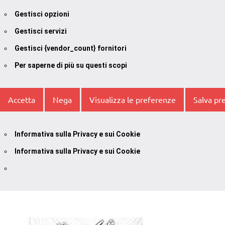
Gestisci opzioni
Gestisci servizi
Gestisci {vendor_count} fornitori
Per saperne di più su questi scopi
Accetta
Nega
Visualizza le preferenze
Salva pr
Informativa sulla Privacy e sui Cookie
Informativa sulla Privacy e sui Cookie
Vai
al
contenuto