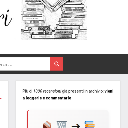
Un
blog
di
Cuore
romanzi
romance
e
Tra
non
rca
solo.
Cerca
I
Recensioni,
anteprime,
Libri
cover
Più di
1000 recensioni
già presenti in archivio:
vieni
reveal,
a leggerle e commentarle
prossime
uscite
editoriali
delle