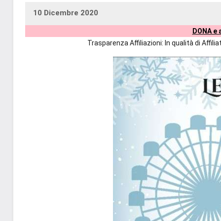
10 Dicembre 2020
uctil_user
Nessun
DONA e a
commento
Trasparenza Affiliazioni: In qualità di Affi