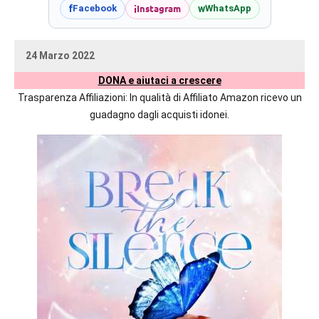
prossime
i
Instagram
f
w
Facebook
WhatsApp
uscite
editoriali
24 Marzo 2022
delle
uctil_user
Nessun
maggiori
DONA e aiutaci a crescere
commento
autrici
Trasparenza Affiliazioni: In qualità di Affiliato Amazon ricevo un
italiane
guadagno dagli acquisti idonei.
e
straniere.