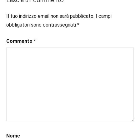
Lascia un commento
piano
#consigliodilettura
,
#ebook
,
Il tuo indirizzo email non sarà pubblicato.
I campi
Recensioni
#inlibreria
,
obbligatori sono contrassegnati
*
#inspiration
,
#instalibri
,
Commento
*
#ioleggo
,
#italianblogger
,
#kindle
,
#leggerechepassione
,
#leggerelibri
,
#leggerepervivere
,
#leggeresempre
,
#leggo
,
#libri
,
#libriconsigli
,
#libriromance
,
#recensioni
,
#recensionilibri
,
Nome