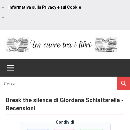
Informativa sulla Privacy e sui Cookie
Vai
al
contenuto
Un
blog
di
Cuore
romanzi
romance
Tra
Ricerca
e
Cerc
per:
I
non
solo.
Break the silence di Giordana Schiattarella -
Libri
Recensioni,
Recensioni
anteprime,
cover
Condividi
reveal,