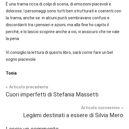
È una trama ricca di colpi di scena, di emozioni piacevoli e
dolorose. I personaggi sono tutti ben strutturati e coerenti con
la trama, anche se in alcuni punti sembravano confusi e
discordanti tra i pensieri e azioni, ma alla fine ho capito il
perché, e lo lascio scoprire anche a voi, vi assicuro che ne vale
la pena.
Vi consiglio la lettura di questo libro, sarà come fare un bel
sogno piacevole.
Tonia
Navigazione
Articolo precedente
Tag
Cuori imperfetti di Stefania Massetti
Contemporary
#blog
,
articoli
Romance
#blogger
,
Articolo successivo
#bloggerlife
,
Legàmi destinati a essere di Silvia Mero
In
#book
,
secondo
#booklover
,