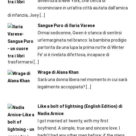
avventura a New York, che cerca di
ricominciare in un’altra città aiutata dall’amica
di infanzia, Joey
[…]
Sangue Puro di Ilaria Varese
Ormai sedicenne, Gwen è stanca di sentirsi
un’emarginata nel branco: la bambina prodigio
partorita da una lupa la prima notte di Winter
Fe’ si è rivelata difettosa, incapace di
trasformarsi
[…]
Wrage di Alana Khan
Sarà una donna libera nel momento in cui sarà
legalmente accoppiata?
[…]
Like a bolt of lightning (English Edition) di
Nadia Arnice
I got married at twenty, with my first
boyfriend. A simple, true and sincere love. I
hadn't had any other men before; if the plans