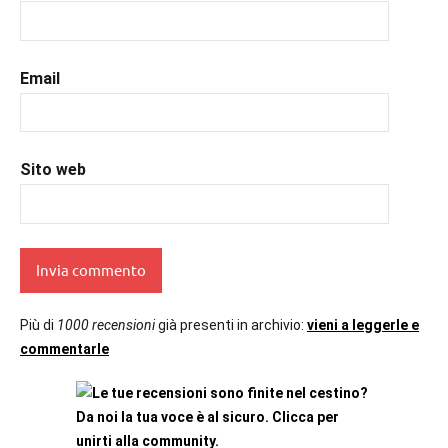
#romance
,
#romantic
,
#romanzorosa
,
#uncuoretrailibri
Email
Sito web
Più di
1000 recensioni
già presenti in archivio:
vieni a leggerle e
commentarle