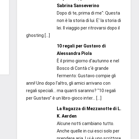
Sabrina Sanseverino
Dopo di te, prima di me": Questa
non è la storia di lui. E' la storia di
lei. Il viaggio per ritrovarsi dopo il
ghosting
[…]
10 regali per Gustavo di
Alessandra Piola
È il primo giorno d'autunno e nel
Bosco di Contà c'è grande
fermento: Gustavo compie gli
anni! Uno dopo l'altro, gli amici arrivano con
regali speciali... ma quanti saranno? "10 regali
per Gustavo" è un libro-gioco inter...
[…]
La Ragazza di Mezzanotte di L.
K. Aerden
Alcune notti cambiano tutto.
Anche quelle in cui esci solo per
prendere aria. Lui è uno scrittore