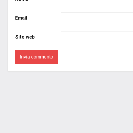
#prossimeuscitelibri
,
#romanzostorico
,
#uncuoretrailibri
Email
Sito web