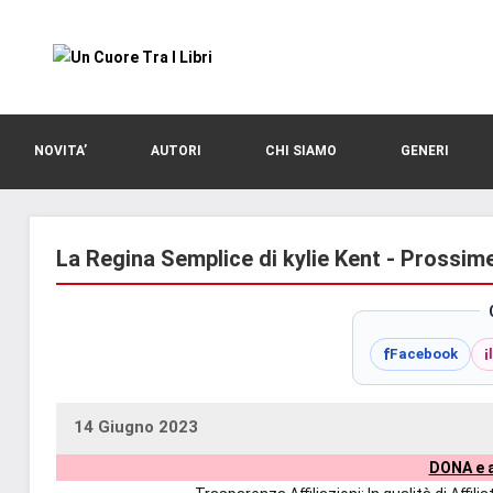
Vai
al
contenuto
blog
Un
di
romanzi
Cuore
NOVITA’
AUTORI
CHI SIAMO
GENERI
romance
e
Tra
non
solo.
La Regina Semplice di kylie Kent - Prossim
I
Recensioni,
anteprime,
Libri
cover
f
i
Facebook
reveal,
prossime
uscite
14 Giugno 2023
uctil_user
Nessun
editoriali
DONA e a
commento
delle