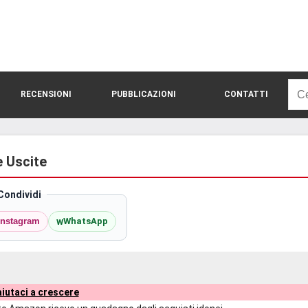
Rice
RECENSIONI
PUBBLICAZIONI
CONTATTI
per:
e Uscite
Condividi
w
Instagram
WhatsApp
iutaci a crescere