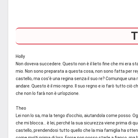
T
Holly
Non doveva succedere. Questo non è il lieto fine che mi era s
mio. Non sono preparata a questa cosa, non sono fatta per regn
castello, ma cos’è una regina senza il suo re? Comunque una
andare. Questo è il mio regno. Il
suo
regno e io farò tutto ciò c
che non lo farà non è un’opzione.
Theo
Lei non lo sa, ma la tengo d’occhio, aiutandola come posso. Ogn
che mi blocca… è lei, perché la sua sicurezza viene prima di q
castello, prendendosi tutto quello che la mia famiglia ha otten
come molti prima di loro. Forse non posso starle a fianco, ma ho