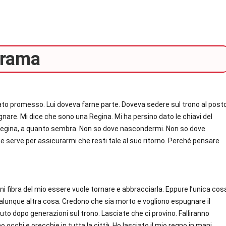
rama
tato promesso. Lui doveva farne parte. Doveva sedere sul trono al post
are. Mi dice che sono una Regina. Mi ha persino dato le chiavi del
 regina, a quanto sembra. Non so dove nascondermi. Non so dove
he serve per assicurarmi che resti tale al suo ritorno. Perché pensare
i fibra del mio essere vuole tornare e abbracciarla. Eppure l’unica cos
ualunque altra cosa. Credono che sia morto e vogliono espugnare il
uto dopo generazioni sul trono. Lasciate che ci provino. Falliranno
 occhi e orecchie in tutta la città. Ho lasciato il mio regno in mani