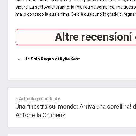
sicure. La sottovaluteranno, la mia regina semplice, ma questo
ma io conosco la sua anima. Se c’è qualcuno in grado di regnare
Altre recensioni d
Un Solo Regno di Kylie Kent
Tag
Prossime
#blog
,
Uscite
Navigazione
Articolo precedente
#blogger
,
Una finestra sul mondo: Arriva una sorellina! d
#bloggerlife
,
Romance
articoli
Antonella Chimenz
#book
,
Storico
#booklover
,
#consigliodilettura
,