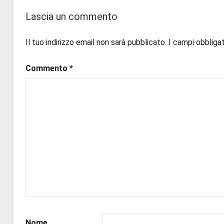
#ebook
,
Lascia un commento
#historicalromance
,
#historicalromancebook
,
Il tuo indirizzo email non sarà pubblicato.
I campi obbliga
#inlibreria
,
#inspiration
,
Commento
*
#instalibri
,
#ioleggo
,
#italianblogger
,
#kindle
,
#leggerechepassione
,
#leggerelibri
,
#leggerepervivere
,
#leggeresempre
,
#leggo
,
#libri
,
#libriconsigli
,
#prossimeuscite
,
Nome