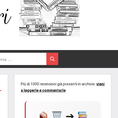
Un
blog
di
Cuore
romanzi
romance
e
Tra
non
rca
solo.
Cerca
I
Recensioni,
anteprime,
Libri
cover
Più di
1000 recensioni
già presenti in archivio:
vieni
reveal,
a leggerle e commentarle
prossime
uscite
editoriali
delle