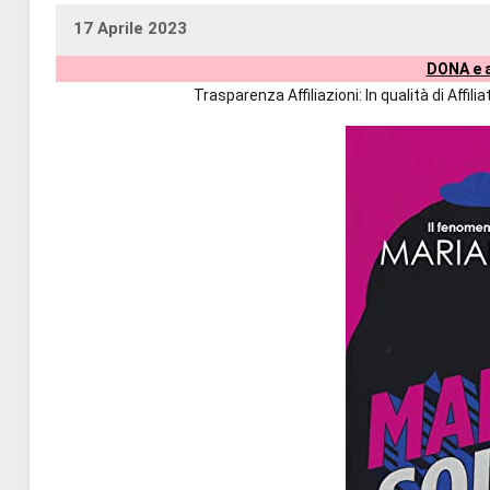
17 Aprile 2023
uctil_user
Nessun
DONA e a
commento
Trasparenza Affiliazioni: In qualità di Affi