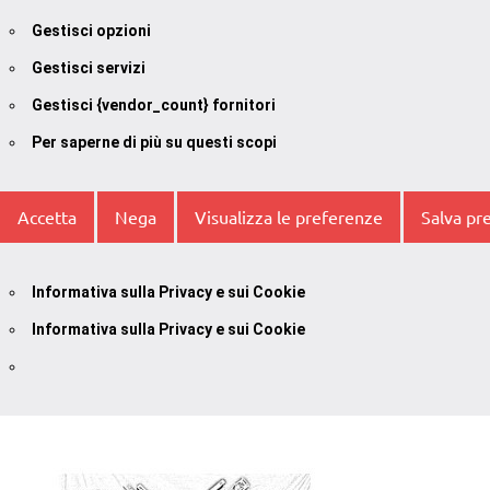
Gestisci opzioni
Gestisci servizi
Gestisci {vendor_count} fornitori
Per saperne di più su questi scopi
Accetta
Nega
Visualizza le preferenze
Salva pr
Informativa sulla Privacy e sui Cookie
Informativa sulla Privacy e sui Cookie
Vai
al
contenuto