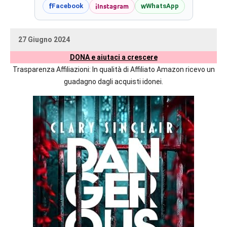
prossime
i
Instagram
f
w
Facebook
WhatsApp
uscite
editoriali
27 Giugno 2024
delle
uctil_user
Nessun
maggiori
DONA e aiutaci a crescere
commento
autrici
Trasparenza Affiliazioni: In qualità di Affiliato Amazon ricevo un
italiane
guadagno dagli acquisti idonei.
e
straniere.