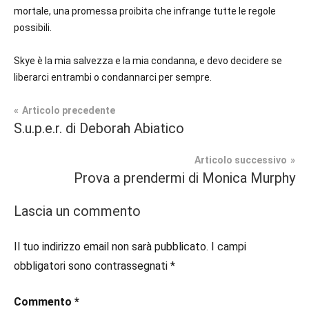
mortale, una promessa proibita che infrange tutte le regole
possibili.
Skye è la mia salvezza e la mia condanna, e devo decidere se
liberarci entrambi o condannarci per sempre.
Navigazione
Articolo precedente
Tag
S.u.p.e.r. di Deborah Abiatico
Contemporary
#blog
,
articoli
Romance
#blogger
,
Articolo successivo
#bloggerlife
,
Prova a prendermi di Monica Murphy
Prossime
#book
,
Uscite
#booklover
,
Lascia un commento
#consigliodilettura
,
#ebook
,
Il tuo indirizzo email non sarà pubblicato.
I campi
#inlibreria
,
obbligatori sono contrassegnati
*
#inspiration
,
#instalibri
,
Commento
*
#ioleggo
,