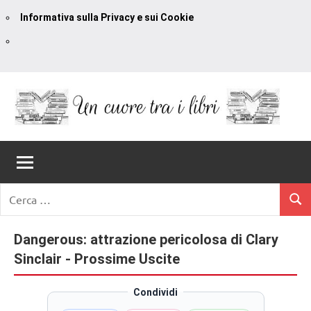
Informativa sulla Privacy e sui Cookie
Vai
al
contenuto
Un
blog
di
Cuore
romanzi
romance
Tra
Ricerca
e
Cerc
per:
I
non
solo.
Dangerous: attrazione pericolosa di Clary
Libri
Recensioni,
Sinclair - Prossime Uscite
anteprime,
cover
Condividi
reveal,