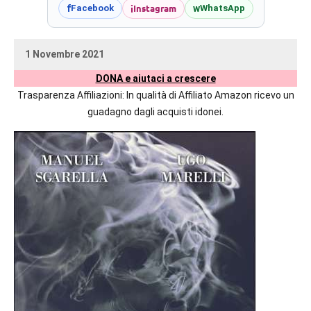
prossime
i
Instagram
f
w
Facebook
WhatsApp
uscite
editoriali
1 Novembre 2021
delle
uctil_user
Nessun
maggiori
DONA e aiutaci a crescere
commento
autrici
Trasparenza Affiliazioni: In qualità di Affiliato Amazon ricevo un
italiane
guadagno dagli acquisti idonei.
e
straniere.