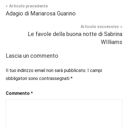
Navigazione
Articolo precedente
Tag
Adagio di Mariarosa Guarino
Fantasy
#blog
,
articoli
#blogger
,
Articolo successivo
Recensioni
#bloggerlife
,
Le favole della buona notte di Sabrina
#book
,
WIlliams
#booklover
,
#consigliodilettura
,
Lascia un commento
#ebook
,
#fantasy
,
Il tuo indirizzo email non sarà pubblicato.
I campi
#horror
,
obbligatori sono contrassegnati
*
#inlibreria
,
#instalibri
,
Commento
*
#ioleggo
,
#italianblogger
,
#kindle
,
#leggerechepassione
,
#leggerelibri
,