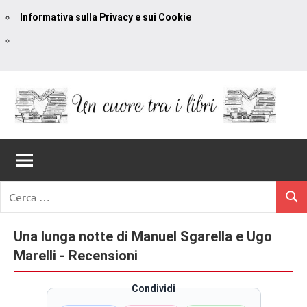
Informativa sulla Privacy e sui Cookie
Vai
al
contenuto
Un
blog
di
Cuore
romanzi
romance
Tra
Ricerca
e
Cerc
per:
I
non
solo.
Una lunga notte di Manuel Sgarella e Ugo
Libri
Recensioni,
Marelli - Recensioni
anteprime,
cover
Condividi
reveal,