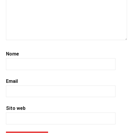
#leggerepervivere
,
#leggeresempre
,
#leggo
,
#libri
,
#libriconsigliati
,
#libridaleggere
,
#librihorror
,
#recensioni
,
Nome
#recensionilibri
,
#relax
,
#uncuoretrailibri
Email
Sito web