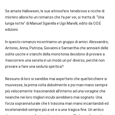
Se amate Halloween, le sue atmosfere tenebrose e ricche di
mistero allora ho un romanzo che fa per voi, si tratta di: “Una
lunga notte” di Manuel Sgarella e Ugo Marelli, edito da O.D.E
edizioni.
In questo romanzo incontriamo un gruppo di amici: Alessandro,
Antonio, Anna, Patrizia, Giovanni e Samantha che annoiati delle
solite uscite e stanchi della monotonia decidono di provare a
trascorrere una serata in un modo un po’ diverso, perché non
provare a fare una seduta spiritica?
Nessuno di loro si sarebbe mai aspettato che quel bicchiere si
muovesse, la prima volta debolmente e poi man mano sempre
più velocemente trascinandoli all’interno ad una voragine che
neanche nei loro migliori incubi avrebbero mai sognato. Una
forza soprannaturale che li trascina man mano incantandoli ed
incatenandoli sempre più a sé e a una tragica fine. Un antico