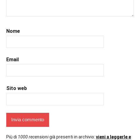
#libriconsigli
,
#libriromance
,
#prossimeuscite
,
#prossimeuscitelibri
,
Nome
#romance
,
#romantic
,
#romanzorosa
,
#uncuoretrailibri
Email
Sito web
Più di
1000 recensioni
già presenti in archivio:
vieni a leggerle e