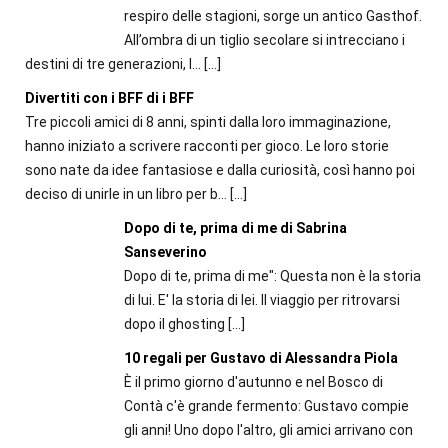
respiro delle stagioni, sorge un antico Gasthof.
All’ombra di un tiglio secolare si intrecciano i
destini di tre generazioni, l...
[…]
Divertiti con i BFF di i BFF
Tre piccoli amici di 8 anni, spinti dalla loro immaginazione,
hanno iniziato a scrivere racconti per gioco. Le loro storie
sono nate da idee fantasiose e dalla curiosità, così hanno poi
deciso di unirle in un libro per b...
[…]
Dopo di te, prima di me di Sabrina
Sanseverino
Dopo di te, prima di me": Questa non è la storia
di lui. E' la storia di lei. Il viaggio per ritrovarsi
dopo il ghosting
[…]
10 regali per Gustavo di Alessandra Piola
È il primo giorno d'autunno e nel Bosco di
Contà c'è grande fermento: Gustavo compie
gli anni! Uno dopo l'altro, gli amici arrivano con