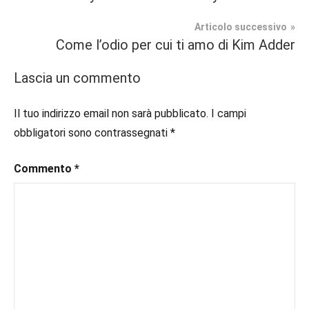
#blog
,
articoli
Romance
#blogger
,
Articolo successivo
#bloggerlife
,
Come l’odio per cui ti amo di Kim Adder
Prossime
#book
,
Uscite
#booklover
,
Lascia un commento
#consigliodilettura
,
#ebook
,
Il tuo indirizzo email non sarà pubblicato.
I campi
#inlibreria
,
obbligatori sono contrassegnati
*
#inspiration
,
#instalibri
,
Commento
*
#ioleggo
,
#italianblogger
,
#kindle
,
#leggerechepassione
,
#leggerelibri
,
#leggerepervivere
,
#leggeresempre
,
#leggo
,
#libri
,