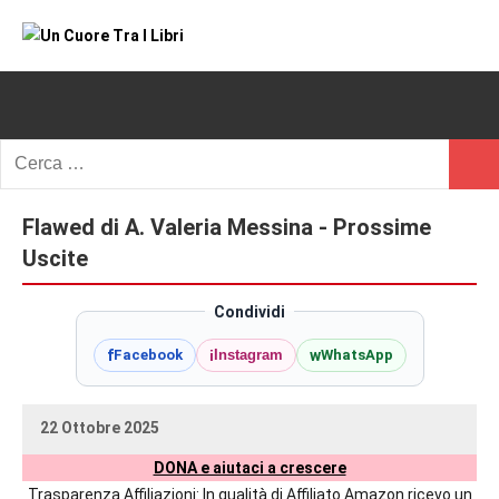
Vai
al
Un
blog
contenuto
di
Cuore
romanzi
romance
Tra
Ricerca
e
Cerc
per:
I
non
solo.
Flawed di A. Valeria Messina - Prossime
Libri
Recensioni,
Uscite
anteprime,
cover
Condividi
reveal,
f
i
w
Facebook
Instagram
WhatsApp
prossime
uscite
editoriali
22 Ottobre 2025
delle
uctil_user
Nessun
maggiori
DONA e aiutaci a crescere
commento
autrici
Trasparenza Affiliazioni: In qualità di Affiliato Amazon ricevo un