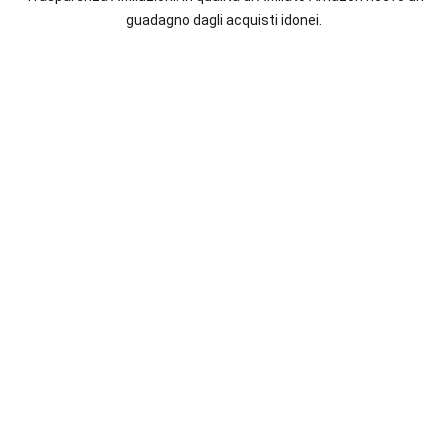
italiane
guadagno dagli acquisti idonei.
e
straniere.