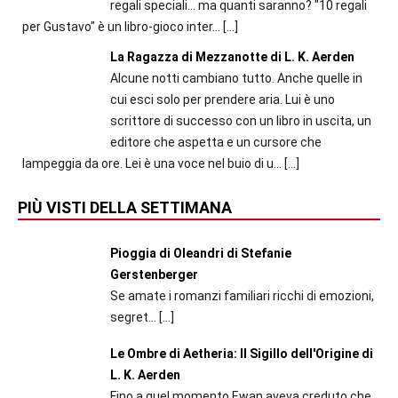
regali speciali... ma quanti saranno? "10 regali
per Gustavo" è un libro-gioco inter...
[…]
La Ragazza di Mezzanotte di L. K. Aerden
Alcune notti cambiano tutto. Anche quelle in
cui esci solo per prendere aria. Lui è uno
scrittore di successo con un libro in uscita, un
editore che aspetta e un cursore che
lampeggia da ore. Lei è una voce nel buio di u...
[…]
PIÙ VISTI DELLA SETTIMANA
Pioggia di Oleandri di Stefanie
Gerstenberger
Se amate i romanzi familiari ricchi di emozioni,
segret...
[…]
Le Ombre di Aetheria: Il Sigillo dell'Origine di
L. K. Aerden
Fino a quel momento Ewan aveva creduto che