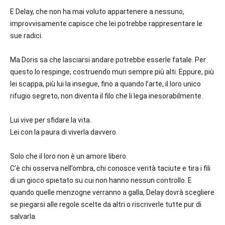
E Delay, che non ha mai voluto appartenere a nessuno,
improvvisamente capisce che lei potrebbe rappresentare le
sue radici.
Ma Doris sa che lasciarsi andare potrebbe esserle fatale. Per
questo lo respinge, costruendo muri sempre più alti. Eppure, più
lei scappa, più lui la insegue, fino a quando l’arte, il loro unico
rifugio segreto, non diventa il filo che li lega inesorabilmente.
Lui vive per sfidare la vita.
Lei con la paura di viverla davvero.
Solo che il loro non è un amore libero.
C’è chi osserva nell’ombra, chi conosce verità taciute e tira i fili
di un gioco spietato su cui non hanno nessun controllo. E
quando quelle menzogne verranno a galla, Delay dovrà scegliere
se piegarsi alle regole scelte da altri o riscriverle tutte pur di
salvarla.