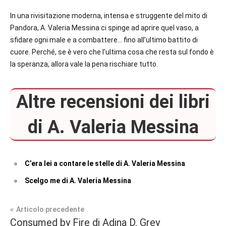
In una rivisitazione moderna, intensa e struggente del mito di
Pandora, A. Valeria Messina ci spinge ad aprire quel vaso, a
sfidare ogni male e a combattere… fino all’ultimo battito di
cuore. Perché, se è vero che l’ultima cosa che resta sul fondo è
la speranza, allora vale la pena rischiare tutto.
Altre recensioni dei libri
di A. Valeria Messina
C’era lei a contare le stelle di A. Valeria Messina
Scelgo me di A. Valeria Messina
Navigazione
Articolo precedente
Tag
Consumed by Fire di Adina D. Grey
Contemporary