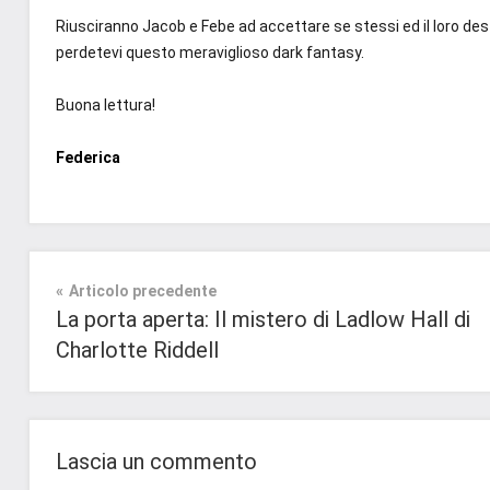
Riusciranno Jacob e Febe ad accettare se stessi ed il loro des
perdetevi questo meraviglioso dark fantasy.
Buona lettura!
Federica
Tag
Fantasy
#blog
,
Navigazione
Articolo precedente
#blogger
,
Recensioni
La porta aperta: Il mistero di Ladlow Hall di
#bloggerlife
,
articoli
Charlotte Riddell
#book
,
#booklover
,
#consigliodilettura
,
#ebook
,
Lascia un commento
#fantasy
,