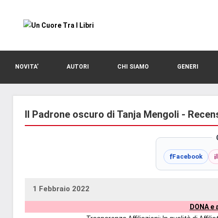
Vai
al
contenuto
blog
Un
di
romanzi
Cuore
NOVITA’
AUTORI
CHI SIAMO
GENERI
romance
e
Tra
non
solo.
Il Padrone oscuro di Tanja Mengoli - Recen
I
Recensioni,
anteprime,
Libri
cover
f
i
Facebook
reveal,
prossime
uscite
1 Febbraio 2022
uctil_user
Nessun
editoriali
DONA e a
commento
delle