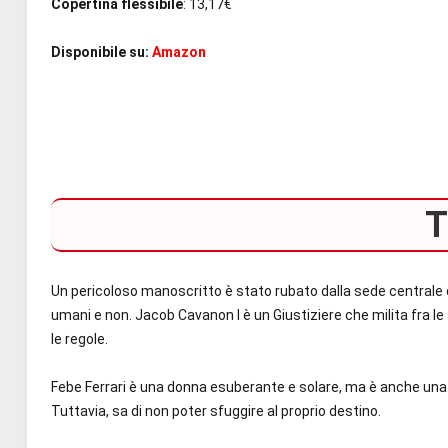
Copertina flessibile
: 13,17€
Disponibile su:
Amazon
T
Un pericoloso manoscritto è stato rubato dalla sede centrale d
umani e non. Jacob Cavanon I è un Giustiziere che milita fra le 
le regole.
Febe Ferrari è una donna esuberante e solare, ma è anche una 
Tuttavia, sa di non poter sfuggire al proprio destino.