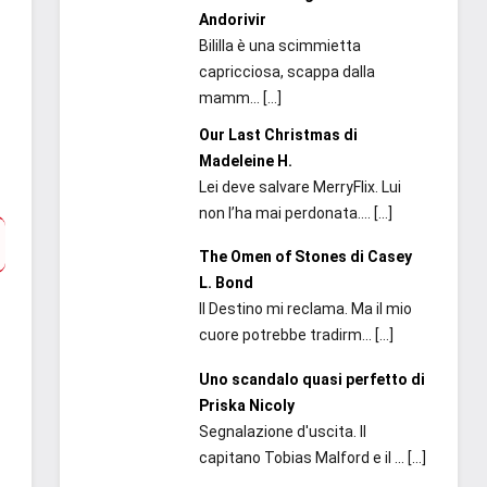
Andorivir
Bililla è una scimmietta
capricciosa, scappa dalla
mamm...
[…]
Our Last Christmas di
Madeleine H.
Lei deve salvare MerryFlix. Lui
non l’ha mai perdonata....
[…]
The Omen of Stones di Casey
L. Bond
Il Destino mi reclama. Ma il mio
cuore potrebbe tradirm...
[…]
Uno scandalo quasi perfetto di
Priska Nicoly
Segnalazione d'uscita. Il
capitano Tobias Malford e il ...
[…]