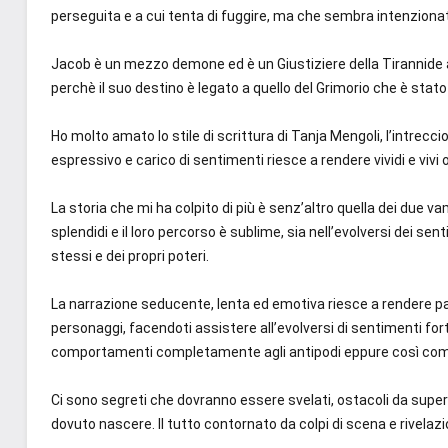
perseguita e a cui tenta di fuggire, ma che sembra intenziona
Jacob è un mezzo demone ed è un Giustiziere della Tirannide a
perchè il suo destino è legato a quello del Grimorio che è stato
Ho molto amato lo stile di scrittura di Tanja Mengoli, l’intrecci
espressivo e carico di sentimenti riesce a rendere vividi e vivi 
La storia che mi ha colpito di più è senz’altro quella dei due v
splendidi e il loro percorso è sublime, sia nell’evolversi dei sen
stessi e dei propri poteri.
La narrazione seducente, lenta ed emotiva riesce a rendere part
personaggi, facendoti assistere all’evolversi di sentimenti for
comportamenti completamente agli antipodi eppure così com
Ci sono segreti che dovranno essere svelati, ostacoli da supe
dovuto nascere. Il tutto contornato da colpi di scena e rivelazio