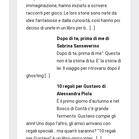
immaginazione, hanno iniziato a scrivere
racconti per gioco. Le loro storie sono nate da
idee fantasiose e dalla curiosità, così hanno poi
deciso di unirle in un libro per b...
[…]
Dopo di te, prima di me di
Sabrina Sanseverino
Dopo di te, prima di me": Questa
non è la storia di lui. E' la storia di
lei. Il viaggio per ritrovarsi dopo il
ghosting
[…]
10 regali per Gustavo di
Alessandra Piola
È il primo giorno d'autunno e nel
Bosco di Contà c'è grande
fermento: Gustavo compie gli
anni! Uno dopo l'altro, gli amici arrivano con
regali speciali... ma quanti saranno? "10 regali
per Gustavo" è un libro-gioco inter...
[…]