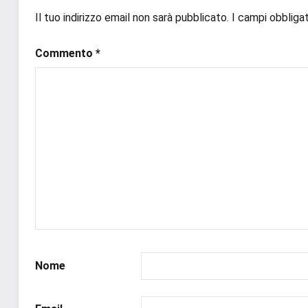
#inlibreria
,
Il tuo indirizzo email non sarà pubblicato.
I campi obbliga
#inspiration
,
#instalibri
,
Commento
*
#ioleggo
,
#italianblogger
,
#kindle
,
#leggerechepassione
,
#leggerelibri
,
#leggerepervivere
,
#leggeresempre
,
#leggo
,
#libri
,
#libriconsigli
,
#recensioni
,
#recensionilibri
,
Nome
#uncuoretrailibri