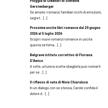
Pioggia di Oleandri di Stefanie
Gerstenberger
Se amate i romanzi familiari ricchi di emozioni,
segret...
[…]
Prossime uscite libri romance dal 29 giugno
2026 al 5 luglio 2026
Scopri i nuovi romanzi romance in uscita
questa settima...
[…]
Belgrave istituto correttivo di Floriana
D’Amico
A volte, un’unica scelta sbagliata può rovinarti
per se...
[…]
Il riflesso di seta di Nivia Chiaraluce
In un dialogo con se stessa, Carole confida il
dolore d...
[…]