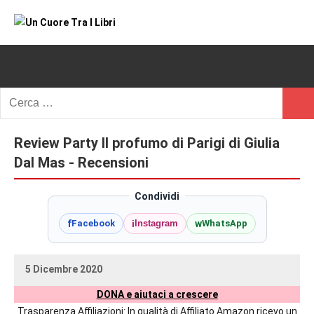
Vai
al
Un
blog
contenuto
di
Cuore
romanzi
romance
Tra
Ricerca
e
Cerc
per:
I
non
solo.
Review Party Il profumo di Parigi di Giulia
Libri
Recensioni,
Dal Mas - Recensioni
anteprime,
cover
Condividi
reveal,
f
i
w
Facebook
Instagram
WhatsApp
prossime
uscite
editoriali
5 Dicembre 2020
delle
uctil_user
Nessun
maggiori
DONA e aiutaci a crescere
commento
autrici
Trasparenza Affiliazioni: In qualità di Affiliato Amazon ricevo un