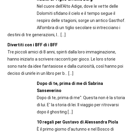
Nel cuore dell’Alto Adige, dove le vette delle
Dolomiti sfidano il cielo e il tempo segue il
respiro delle stagioni, sorge un antico Gasthof.
All’ombra di un tiglio secolare si intrecciano i
destini di tre generazioni, l...
[…]
Divertiti con i BFF di i BFF
Tre piccoli amici di 8 anni, spinti dalla loro immaginazione,
hanno iniziato a scrivere racconti per gioco. Le loro storie
sono nate da idee fantasiose e dalla curiosità, così hanno poi
deciso di unirle in un libro per b...
[…]
Dopo di te, prima di me di Sabrina
Sanseverino
Dopo di te, prima di me": Questa non è la storia
di lui. E' la storia di lei. Il viaggio per ritrovarsi
dopo il ghosting
[…]
10 regali per Gustavo di Alessandra Piola
È il primo giorno d'autunno e nel Bosco di