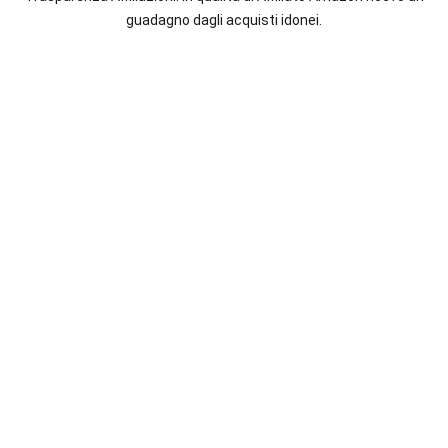
italiane
guadagno dagli acquisti idonei.
e
straniere.