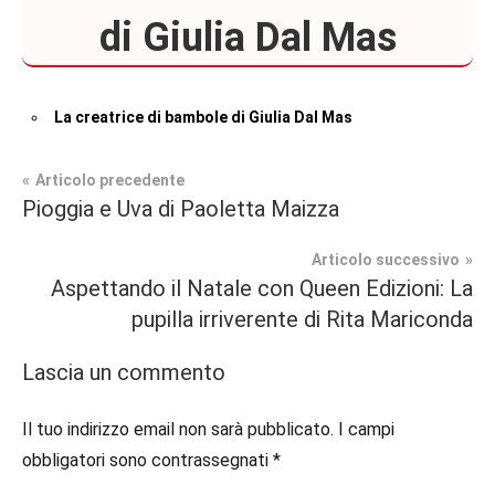
di Giulia Dal Mas
La creatrice di bambole di Giulia Dal Mas
Navigazione
Articolo precedente
Pioggia e Uva di Paoletta Maizza
Recensioni
articoli
Articolo successivo
Romance
Aspettando il Natale con Queen Edizioni: La
Storico
pupilla irriverente di Rita Mariconda
Lascia un commento
Il tuo indirizzo email non sarà pubblicato.
I campi
obbligatori sono contrassegnati
*