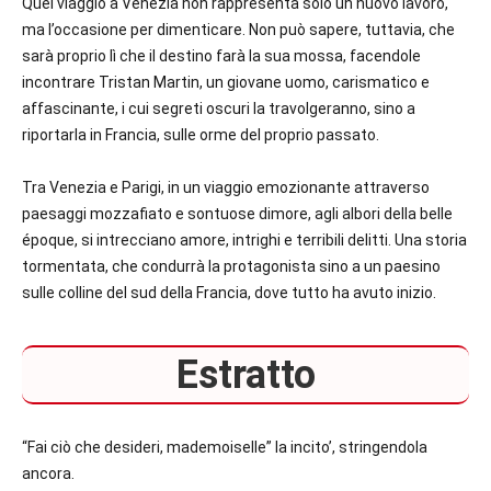
Quel viaggio a Venezia non rappresenta solo un nuovo lavoro,
ma l’occasione per dimenticare. Non può sapere, tuttavia, che
sarà proprio lì che il destino farà la sua mossa, facendole
incontrare Tristan Martin, un giovane uomo, carismatico e
affascinante, i cui segreti oscuri la travolgeranno, sino a
riportarla in Francia, sulle orme del proprio passato.
Tra Venezia e Parigi, in un viaggio emozionante attraverso
paesaggi mozzafiato e sontuose dimore, agli albori della belle
époque, si intrecciano amore, intrighi e terribili delitti. Una storia
tormentata, che condurrà la protagonista sino a un paesino
sulle colline del sud della Francia, dove tutto ha avuto inizio.
Estratto
“Fai ciò che desideri, mademoiselle” la incito’, stringendola
ancora.