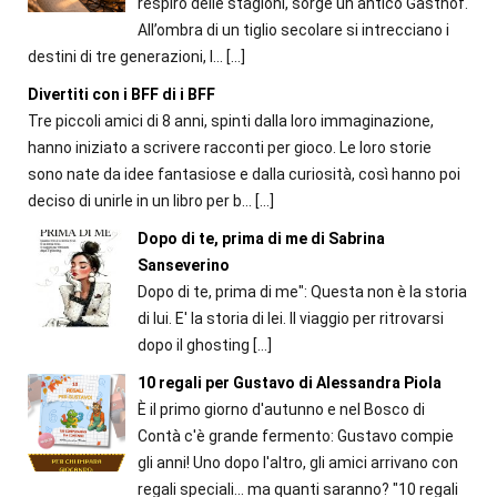
respiro delle stagioni, sorge un antico Gasthof.
All’ombra di un tiglio secolare si intrecciano i
destini di tre generazioni, l...
[…]
Divertiti con i BFF di i BFF
Tre piccoli amici di 8 anni, spinti dalla loro immaginazione,
hanno iniziato a scrivere racconti per gioco. Le loro storie
sono nate da idee fantasiose e dalla curiosità, così hanno poi
deciso di unirle in un libro per b...
[…]
Dopo di te, prima di me di Sabrina
Sanseverino
Dopo di te, prima di me": Questa non è la storia
di lui. E' la storia di lei. Il viaggio per ritrovarsi
dopo il ghosting
[…]
10 regali per Gustavo di Alessandra Piola
È il primo giorno d'autunno e nel Bosco di
Contà c'è grande fermento: Gustavo compie
gli anni! Uno dopo l'altro, gli amici arrivano con
regali speciali... ma quanti saranno? "10 regali