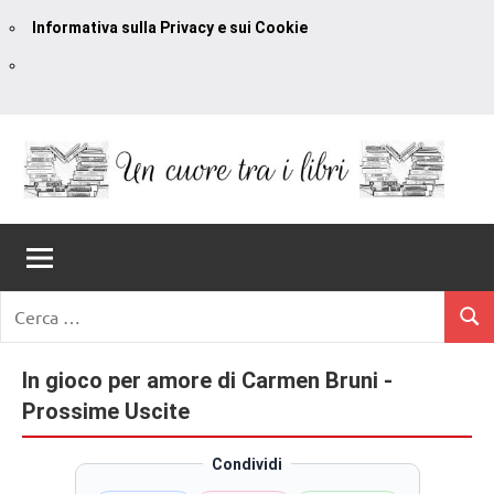
Informativa sulla Privacy e sui Cookie
Vai
al
contenuto
Un
blog
di
Cuore
romanzi
romance
Tra
Ricerca
e
Cerc
per:
I
non
solo.
In gioco per amore di Carmen Bruni -
Libri
Recensioni,
Prossime Uscite
anteprime,
cover
Condividi
reveal,