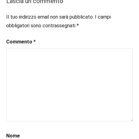
Lascia un commento
#consigliodilettura
,
#ebook
,
Il tuo indirizzo email non sarà pubblicato.
I campi
#inlibreria
,
obbligatori sono contrassegnati
*
#inspiration
,
#instalibri
,
Commento
*
#ioleggo
,
#italianblogger
,
#kindle
,
#leggerechepassione
,
#leggerelibri
,
#leggerepervivere
,
#leggeresempre
,
#leggo
,
#libri
,
#libriconsigli
,
#prossimeuscite
,
#prossimeuscitelibri
,
#sportromance
,
Nome