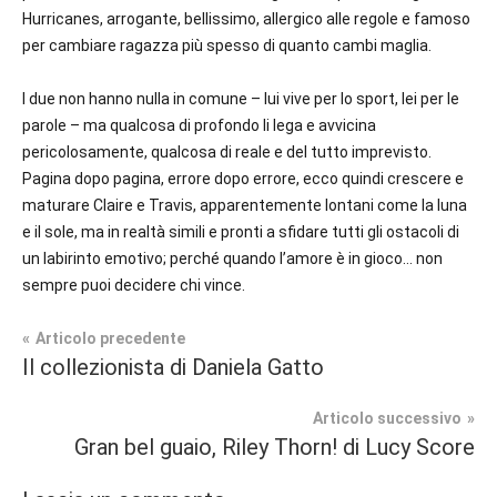
Hurricanes, arrogante, bellissimo, allergico alle regole e famoso
per cambiare ragazza più spesso di quanto cambi maglia.
I due non hanno nulla in comune – lui vive per lo sport, lei per le
parole – ma qualcosa di profondo li lega e avvicina
pericolosamente, qualcosa di reale e del tutto imprevisto.
Pagina dopo pagina, errore dopo errore, ecco quindi crescere e
maturare Claire e Travis, apparentemente lontani come la luna
e il sole, ma in realtà simili e pronti a sfidare tutti gli ostacoli di
un labirinto emotivo; perché quando l’amore è in gioco… non
sempre puoi decidere chi vince.
Navigazione
Articolo precedente
Tag
Il collezionista di Daniela Gatto
Prossime
#blog
,
articoli
Uscite
#blogger
,
Articolo successivo
#bloggerlife
,
Gran bel guaio, Riley Thorn! di Lucy Score
Sport
#book
,
Romance
#booklover
,