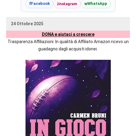
prossime
i
Instagram
f
w
Facebook
WhatsApp
uscite
editoriali
24 Ottobre 2025
delle
uctil_user
Nessun
maggiori
DONA e aiutaci a crescere
commento
autrici
Trasparenza Affiliazioni: In qualità di Affiliato Amazon ricevo un
italiane
guadagno dagli acquisti idonei.
e
straniere.