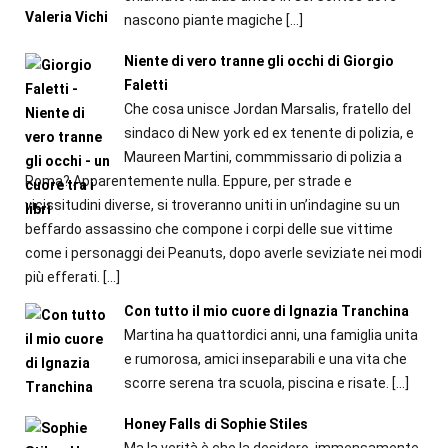
nascono piante magiche
[…]
Niente di vero tranne gli occhi di Giorgio
Faletti
Che cosa unisce Jordan Marsalis, fratello del
sindaco di New york ed ex tenente di polizia, e
Maureen Martini, commmissario di polizia a
Roma? Apparentemente nulla. Eppure, per strade e
vicissitudini diverse, si troveranno uniti in un’indagine su un
beffardo assassino che compone i corpi delle sue vittime
come i personaggi dei Peanuts, dopo averle seviziate nei modi
più efferati.
[…]
Con tutto il mio cuore di Ignazia Tranchina
Martina ha quattordici anni, una famiglia unita
e rumorosa, amici inseparabili e una vita che
scorre serena tra scuola, piscina e risate.
[…]
Honey Falls di Sophie Stiles
Ma la verità è che la desidero, immensamente