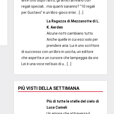
anni! Uno dopo l'altro, gli amici arrivano con
regali speciali... ma quanti saranno? "10 regali
per Gustavo" è un libro-gioco inter...
[…]
La Ragazza di Mezzanotte di L.
K. Aerden
Alcune notti cambiano tutto.
Anche quelle in cui esci solo per
prendere aria. Lui è uno scrittore
di successo con un libro in uscita, un editore
che aspetta e un cursore che lampeggia da ore.
Lei è una voce nel buio di u...
[…]
PIÙ VISTI DELLA SETTIMANA
Più di tutte le stelle del cielo di
Luca Cameli
Un amore che attraversa il