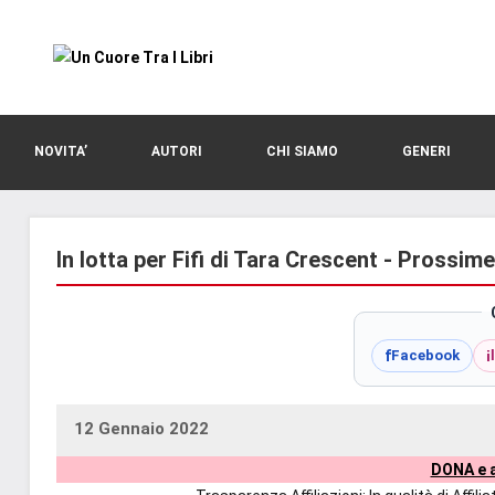
Vai
al
contenuto
blog
Un
di
romanzi
Cuore
NOVITA’
AUTORI
CHI SIAMO
GENERI
romance
e
Tra
non
solo.
In lotta per Fifi di Tara Crescent - Prossim
I
Recensioni,
anteprime,
Libri
cover
f
i
Facebook
reveal,
prossime
uscite
12 Gennaio 2022
uctil_user
Nessun
editoriali
DONA e a
commento
delle