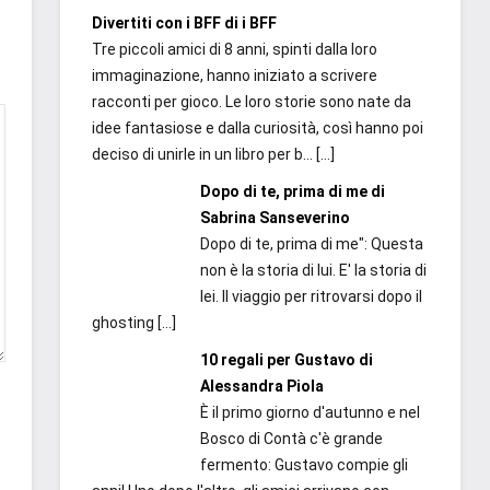
Divertiti con i BFF di i BFF
Tre piccoli amici di 8 anni, spinti dalla loro
immaginazione, hanno iniziato a scrivere
racconti per gioco. Le loro storie sono nate da
idee fantasiose e dalla curiosità, così hanno poi
deciso di unirle in un libro per b...
[…]
Dopo di te, prima di me di
Sabrina Sanseverino
Dopo di te, prima di me": Questa
non è la storia di lui. E' la storia di
lei. Il viaggio per ritrovarsi dopo il
ghosting
[…]
10 regali per Gustavo di
Alessandra Piola
È il primo giorno d'autunno e nel
Bosco di Contà c'è grande
fermento: Gustavo compie gli