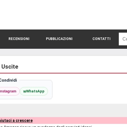
Rice
RECENSIONI
PUBBLICAZIONI
CONTATTI
per:
e Uscite
Condividi
w
Instagram
WhatsApp
iutaci a crescere