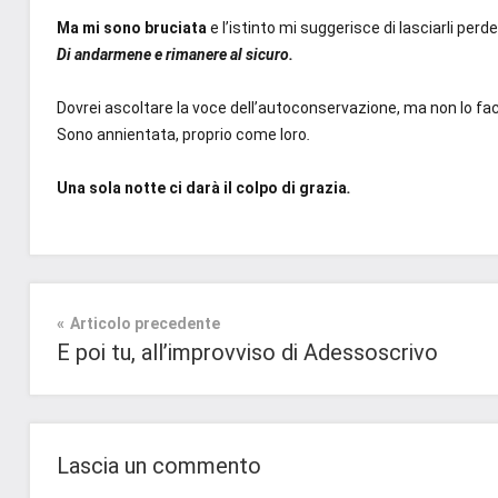
Ma mi sono bruciata
e l’istinto mi suggerisce di lasciarli perdere
Di andarmene e rimanere al sicuro.
Dovrei ascoltare la voce dell’autoconservazione, ma non lo fac
Sono annientata, proprio come loro
.
Una sola notte ci darà il colpo di grazia
.
Contemporary
Romance
Navigazione
Articolo precedente
E poi tu, all’improvviso di Adessoscrivo
Prossime
articoli
Uscite
Lascia un commento