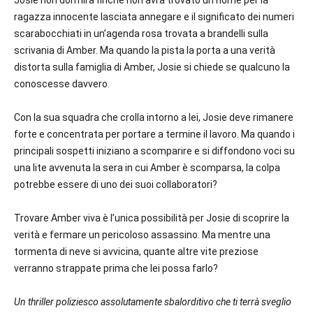
Josie non dormirà finché non avrà trovato un nome per la
ragazza innocente lasciata annegare e il significato dei numeri
scarabocchiati in un’agenda rosa trovata a brandelli sulla
scrivania di Amber. Ma quando la pista la porta a una verità
distorta sulla famiglia di Amber, Josie si chiede se qualcuno la
conoscesse davvero.
Con la sua squadra che crolla intorno a lei, Josie deve rimanere
forte e concentrata per portare a termine il lavoro. Ma quando i
principali sospetti iniziano a scomparire e si diffondono voci su
una lite avvenuta la sera in cui Amber è scomparsa, la colpa
potrebbe essere di uno dei suoi collaboratori?
Trovare Amber viva è l’unica possibilità per Josie di scoprire la
verità e fermare un pericoloso assassino. Ma mentre una
tormenta di neve si avvicina, quante altre vite preziose
verranno strappate prima che lei possa farlo?
Un thriller poliziesco assolutamente sbalorditivo che ti terrà sveglio