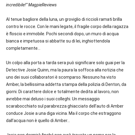
incredibile!
”
MagpieReviews
Al tenue bagliore della luna, un groviglio di riccioli ramati brilla
contro le rocce. Con le mani legate, il fragile corpo della ragazza
è floscio e immobile. Pochi secondi dopo, un muro di acqua
bianca e impetuosa si abbatte su di lei, inghiottendola
completamente…
Un colpo alla porta a tarda sera può significare solo guai per la
Detective Josie Quinn
, ma la paura la soffoca alla notizia che
uno dei suoi collaboratori è scomparso. Nessuno ha visto
Amber
, la bellissima addetta stampa della polizia di Denton, da
giorni. Di carattere dolce e totalmente dedita al lavoro, non
avrebbe mai deluso i suoi colleghi. Un messaggio
scarabocchiato sul parabrezza ghiacciato dell’auto di Amber
conduce Josie a una diga vicina. Ma il corpo che estraggono
dall’acqua
non
è quello di Amber…