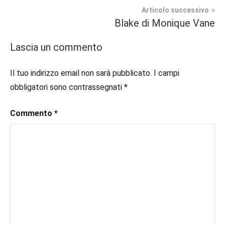
#bloggerlife
,
Articolo successivo
Giallo
#book
,
Blake di Monique Vane
#booklover
,
#consigliodilettura
,
Lascia un commento
#ebook
,
#inlibreria
,
Il tuo indirizzo email non sarà pubblicato.
I campi
#inspiration
,
obbligatori sono contrassegnati
*
#instalibri
,
#ioleggo
,
Commento
*
#italianblogger
,
#kindle
,
#leggerechepassione
,
#leggerelibri
,
#leggerepervivere
,
#leggeresempre
,
#leggo
,
#libri
,
#libriconsigli
,
#librigialli
,