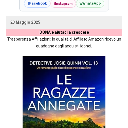
prossime
i
Instagram
f
w
Facebook
WhatsApp
uscite
editoriali
23 Maggio 2025
delle
uctil_user
Nessun
maggiori
DONA e aiutaci a crescere
commento
autrici
Trasparenza Affiliazioni: In qualità di Affiliato Amazon ricevo un
italiane
guadagno dagli acquisti idonei.
e
straniere.