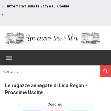
Informativa sulla Privacy e sui Cookie
Vai
al
contenuto
Un
blog
di
Cuore
romanzi
romance
Tra
Ricerca
e
Cerc
per:
I
non
solo.
Le ragazze annegate di Lisa Regan -
Libri
Recensioni,
Prossime Uscite
anteprime,
cover
Condividi
reveal,