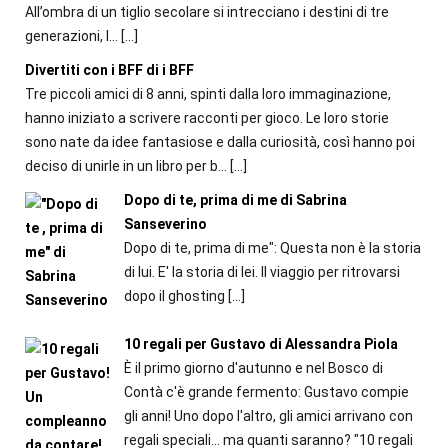
All’ombra di un tiglio secolare si intrecciano i destini di tre
generazioni, l...
[…]
Divertiti con i BFF di i BFF
Tre piccoli amici di 8 anni, spinti dalla loro immaginazione,
hanno iniziato a scrivere racconti per gioco. Le loro storie
sono nate da idee fantasiose e dalla curiosità, così hanno poi
deciso di unirle in un libro per b...
[…]
Dopo di te, prima di me di Sabrina
Sanseverino
Dopo di te, prima di me": Questa non è la storia
di lui. E' la storia di lei. Il viaggio per ritrovarsi
dopo il ghosting
[…]
10 regali per Gustavo di Alessandra Piola
È il primo giorno d'autunno e nel Bosco di
Contà c'è grande fermento: Gustavo compie
gli anni! Uno dopo l'altro, gli amici arrivano con
regali speciali... ma quanti saranno? "10 regali