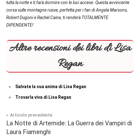
tutta la notte e ti farà dormire con le luci accese. Questa avvincente
corsa sulle montagne russe, perfetta per i fan di Angela Marsons,
Robert Dugoni e Rachel Caine, ti renderà TOTALMENTE
DIPENDENTE!
Altre recensioni dei libri di Lisa
Regan
Salvate la sua anima di Lisa Regan
Trovarla viva di Lisa Regan
Navigazione
Articolo precedente
Tag
La Notte di Artemide: La Guerra dei Vampiri di
Prossime
#blog
,
articoli
Laura Fiamenghi
Uscite
#blogger
,